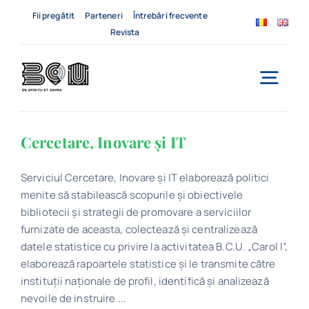
Skip
Fii pregătit
Parteneri
Întrebări frecvente
to
Revista
content
Togg
Navi
Acasă
Cercetare, Inovare și IT
Despre noi
Serviciul Cercetare, Inovare și IT elaborează politici
menite să stabilească scopurile și obiectivele
Servicii
bibliotecii și strategii de promovare a serviciilor
furnizate de aceasta, colectează și centralizează
datele statistice cu privire la activitatea B.C.U. „Carol I”,
Evenimente
elaborează rapoartele statistice și le transmite către
instituții naționale de profil, identifică și analizează
Contact
nevoile de instruire ...