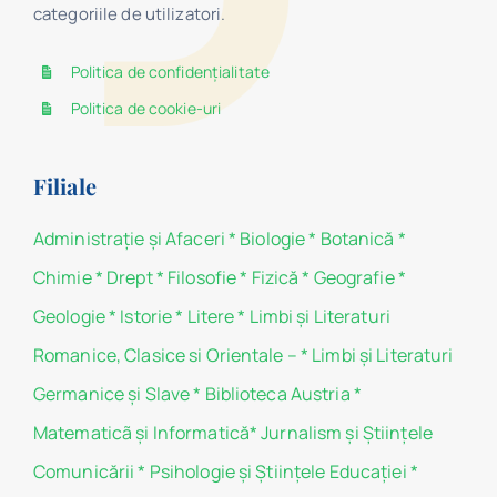
categoriile de utilizatori.
Politica de confidențialitate
Politica de cookie-uri
Filiale
Administraţie şi Afaceri
*
Biologie
*
Botanică
*
Chimie
*
Drept
*
Filosofie
*
Fizică
*
Geografie
*
Geologie
*
Istorie
*
Litere
*
Limbi și Literaturi
Romanice, Clasice si Orientale –
*
Limbi și Literaturi
Germanice şi Slave
*
Biblioteca Austria
*
Matematicã și Informatică
*
Jurnalism şi Ştiinţele
Comunicării
*
Psihologie şi Ştiinţele Educaţiei
*