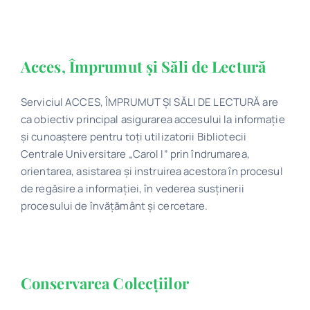
Program
Biblioteca digitală
Acces, Împrumut și Săli de Lectură
Serviciul ACCES, ÎMPRUMUT ȘI SĂLI DE LECTURĂ are
Catalog
ca obiectiv principal asigurarea accesului la informaţie
și cunoaștere pentru toţi utilizatorii Bibliotecii
Centrale Universitare „Carol I” prin îndrumarea,
orientarea, asistarea şi instruirea acestora în procesul
de regăsire a informaţiei, în vederea susținerii
procesului de învățământ și cercetare.
Conservarea Colecțiilor