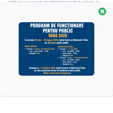
alcătuirea unei baze de date bibliografice unitare, în
vederea înlesnirii accesului liber şi a schimbului
internaţional de informaţie şi cunoaştere, prin ...
Bibliofilie. Restaurare
Serviciul Bibliofilie. Restaurare are următoarele
obiective specifice: Valorificarea documentelor
bibliofile ale Bibliotecii Centrale Universitare „Carol Iˮ
București, prelucrarea în regim informatizat și
promovarea prin intermediul expozițiilor din cadrul
instituției, a fondurilor de carte veche străină (1455-
1750),