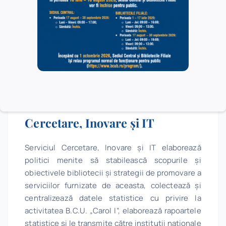
vederea susținerii procesului de învățământ și
cercetare.
Mai multe detalii…
Cercetare, Inovare și IT
Serviciul Cercetare, Inovare și IT elaborează
politici menite să stabilească scopurile și
obiectivele bibliotecii și strategii de promovare a
serviciilor furnizate de aceasta, colectează și
centralizează datele statistice cu privire la
activitatea B.C.U. „Carol I”, elaborează rapoartele
statistice și le transmite către instituții naționale