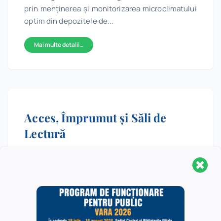
prin menţinerea și monitorizarea microclimatului
optim din depozitele de...
Mai multe detalii…
Acces, Împrumut și Săli de
Lectură
Serviciul ACCES, ÎMPRUMUT ȘI SĂLI DE LECTURĂ
are ca obiectiv principal asigurarea accesului la
informaţie și cunoaștere pentru toţi utilizatorii
Bibliotecii Centrale Universitare „Carol I” prin
îndrumarea, orientarea, asistarea şi instruirea
acestora în procesul de regăsire a informaţiei, în