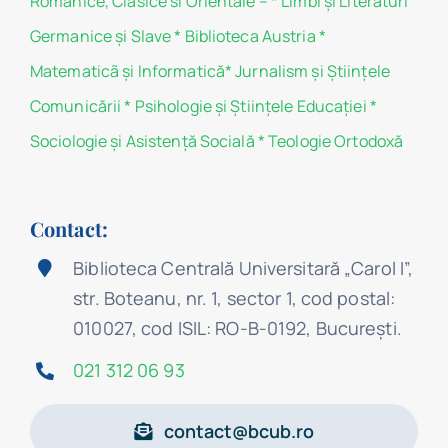
Romanice, Clasice si Orientale –
*
Limbi și Literaturi
Germanice şi Slave
*
Biblioteca Austria
*
Matematicã și Informatică
*
Jurnalism şi Ştiinţele
Comunicării
*
Psihologie şi Ştiinţele Educaţiei
*
Sociologie şi Asistenţă Socială
*
Teologie Ortodoxă
Contact:
Biblioteca Centrală Universitară „Carol I”,
str. Boteanu, nr. 1, sector 1, cod postal:
010027, cod ISIL: RO-B-0192, Bucureşti.
021 312 06 93
contact@bcub.ro