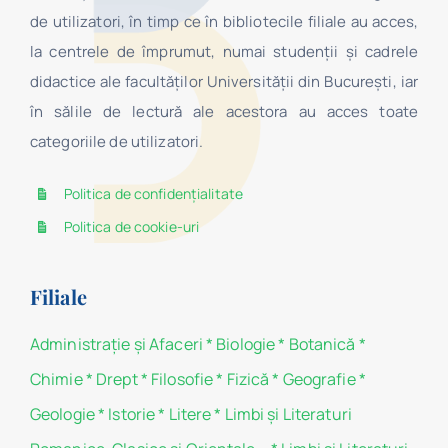
de utilizatori, în timp ce în bibliotecile filiale au acces,
la centrele de împrumut, numai studenţii şi cadrele
didactice ale facultăților Universității din București, iar
în sălile de lectură ale acestora au acces toate
categoriile de utilizatori.
Politica de confidențialitate
Politica de cookie-uri
Filiale
Administraţie şi Afaceri
*
Biologie
*
Botanică
*
Chimie
*
Drept
*
Filosofie
*
Fizică
*
Geografie
*
Geologie
*
Istorie
*
Litere
*
Limbi și Literaturi