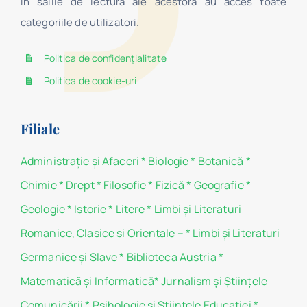
în sălile de lectură ale acestora au acces toate
categoriile de utilizatori.
Politica de confidențialitate
Politica de cookie-uri
Filiale
Administraţie şi Afaceri
*
Biologie
*
Botanică
*
Chimie
*
Drept
*
Filosofie
*
Fizică
*
Geografie
*
Geologie
*
Istorie
*
Litere
*
Limbi și Literaturi
Romanice, Clasice si Orientale –
*
Limbi și Literaturi
Germanice şi Slave
*
Biblioteca Austria
*
Matematicã și Informatică
*
Jurnalism şi Ştiinţele
Comunicării
*
Psihologie şi Ştiinţele Educaţiei
*