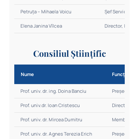
Petruța – Mihaela Voicu
Șef Serviciu Re
Elena Janina Vîlcea
Director, Direc
Consiliul Științific
Nume
Funcție
Prof. univ. dr. ing. Doina Banciu
Președinte
Prof. univ.dr. Ioan Cristescu
Director
Prof. univ. dr. Mircea Dumitru
Membru
Prof. univ. dr. Agnes Terezia Erich
Președinte