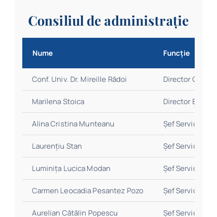
Consiliul de administrație
Nume
Funcție
Conf. Univ. Dr. Mireille Rădoi
Director General
Marilena Stoica
Director Econom
Alina Cristina Munteanu
Șef Serviciu Co
Laurențiu Stan
Șef Serviciu Fil
Luminița Lucica Modan
Șef Serviciu Dez
Carmen Leocadia Pesantez Pozo
Șef Serviciu Acc
Aurelian Cătălin Popescu
Șef Serviciu Bib