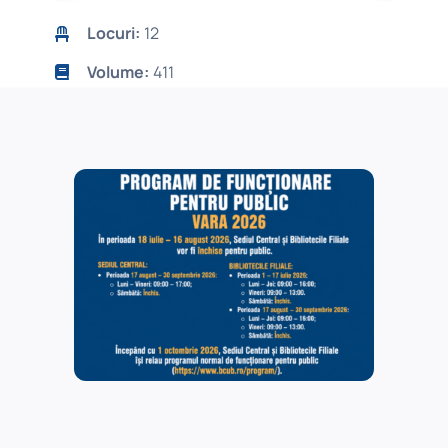
Locuri:
12
Volume:
411
Baze de date:
Catalog online, Baze de
date științifice
Detalii și colecții
Sala
Minerva