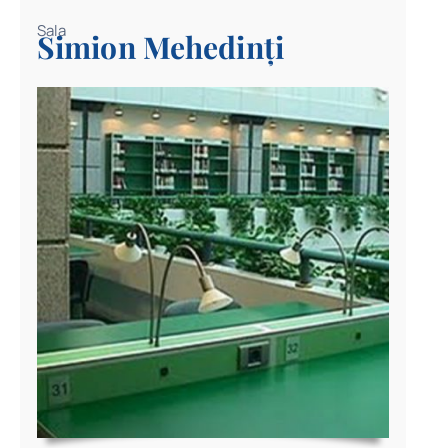
Sala
Simion Mehedinți