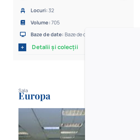
Locuri:
32
Volume:
705
Baze de date:
Baze de date științifice
Detalii și colecții
Sala
Europa