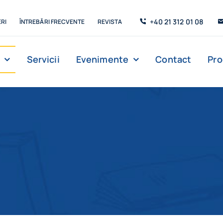
+40 21 312 01 08
RI
ÎNTREBĂRI FRECVENTE
REVISTA
Servicii
Evenimente
Contact
Pr
Management
Strada de C’Arte
Săli de lectur