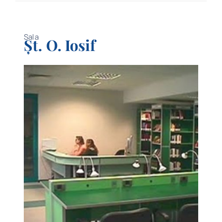
Sala
Șt. O. Iosif