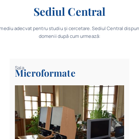
Sediul Central
 un mediu adecvat pentru studiu şi cercetare. Sediul Central disp
domenii după cum urmează:
Sala
Microformate