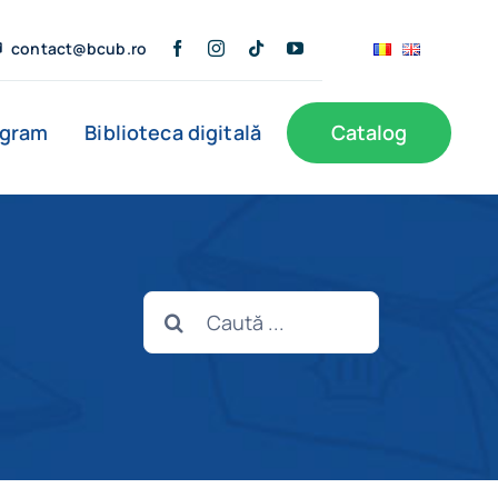
contact@bcub.ro
ogram
Biblioteca digitală
Catalog
ă
BCU în presă
Informații publice
Noutăți
Cautare...
Filiale