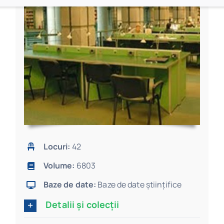
Locuri:
42
Volume:
6803
Baze de date:
Baze de date științifice
Detalii și colecții