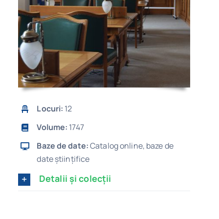
Locuri:
12
Volume:
1747
Baze de date:
Catalog online, baze de
date științifice
Detalii și colecții