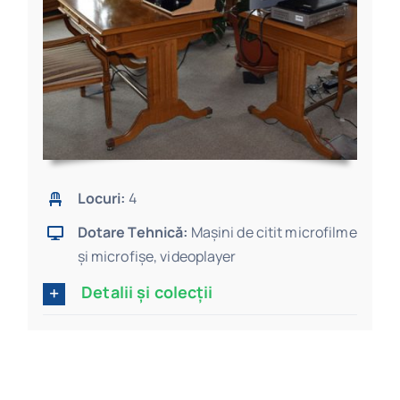
Locuri:
4
Dotare Tehnică:
Mașini de citit microfilme
și microfișe, videoplayer
Detalii și colecții