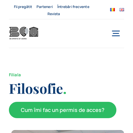
Skip
Fii pregătit
Parteneri
Întrebări frecvente
to
Revista
content
Togg
Navi
Acasă
Despre noi
Filiala
Filosofie
.
Servicii
Evenimente
Cum îmi fac un permis de acces?
Contact