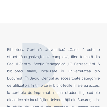
Biblioteca Centrală Universitară „Carol I” este o
structură organizaţională complexă, fiind formată din
Sediul Central, Secţia Pedagogică „I.C. Petrescu” şi 16
biblioteci filiale, localizate în Universitatea din
Bucureşti. În Sediul Central au acces toate categoriile
de utilizatori, în timp ce în bibliotecile filiale au acces,
la centrele de împrumut, numai studenţii şi cadrele
didactice ale facultăților Universității din București, iar
în sălile de lectură ale acestora au acces toate