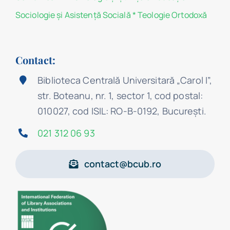
Sociologie şi Asistenţă Socială
*
Teologie Ortodoxă
Contact:
Biblioteca Centrală Universitară „Carol I”,
str. Boteanu, nr. 1, sector 1, cod postal:
010027, cod ISIL: RO-B-0192, Bucureşti.
021 312 06 93
contact@bcub.ro