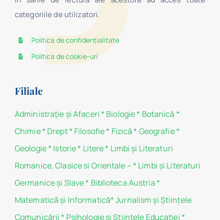
categoriile de utilizatori.
Politica de confidențialitate
Politica de cookie-uri
Filiale
Administraţie şi Afaceri
*
Biologie
*
Botanică
*
Chimie
*
Drept
*
Filosofie
*
Fizică
*
Geografie
*
Geologie
*
Istorie
*
Litere
*
Limbi și Literaturi
Romanice, Clasice si Orientale –
*
Limbi și Literaturi
Germanice şi Slave
*
Biblioteca Austria
*
Matematicã și Informatică
*
Jurnalism şi Ştiinţele
Comunicării
*
Psihologie şi Ştiinţele Educaţiei
*