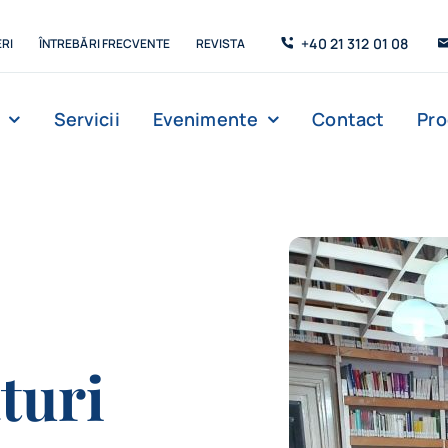
+40 21 312 01 08
RI
ÎNTREBĂRI FRECVENTE
REVISTA
Servicii
Evenimente
Contact
Pr
Management
Strada de C’Arte
Săli de lectur
turi