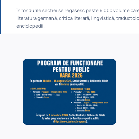
În fondurile secției se regăsesc peste 6.000 volume car
literatură germană, critică literară, lingvistică, traducto
enciclopedii.
DOCUMENTE ÎN ACCES DIRECT
se regăsesc peste 6.000 volume care acoperă o serie de subdomen