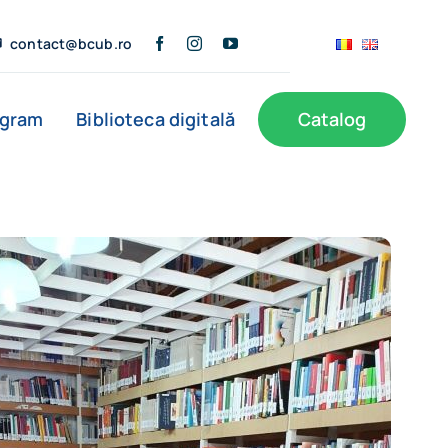
contact@bcub.ro
ogram
Biblioteca digitală
Catalog
ă
BCU în presă
Informații publice
Noutăți
Filiale