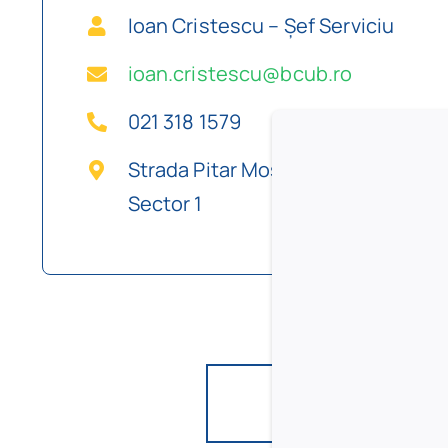
Ioan Cristescu – Șef Serviciu
ioan.cristescu@bcub.ro
021 318 1579
Strada Pitar Moş nr. 7 – 13,
Sector 1
În fondurile secției 