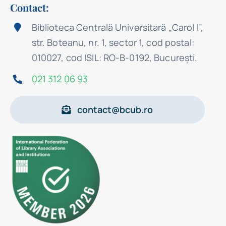
Contact:
Biblioteca Centrală Universitară „Carol I”,
str. Boteanu, nr. 1, sector 1, cod postal:
010027, cod ISIL: RO-B-0192, Bucureşti.
021 312 06 93
contact@bcub.ro