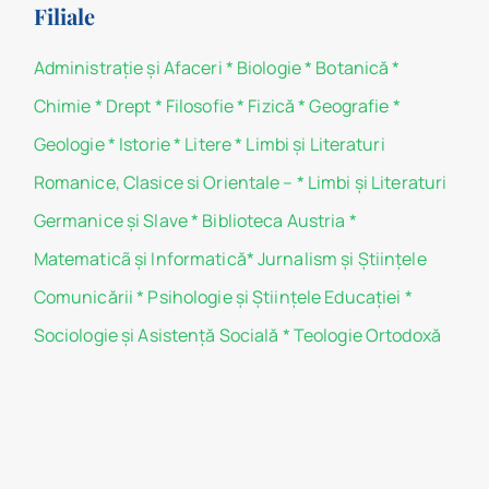
Filiale
Administraţie şi Afaceri
*
Biologie
*
Botanică
*
Chimie
*
Drept
*
Filosofie
*
Fizică
*
Geografie
*
Geologie
*
Istorie
*
Litere
*
Limbi și Literaturi
Romanice, Clasice si Orientale –
*
Limbi și Literaturi
Germanice şi Slave
*
Biblioteca Austria
*
Matematicã și Informatică
*
Jurnalism şi Ştiinţele
Comunicării
*
Psihologie şi Ştiinţele Educaţiei
*
Sociologie şi Asistenţă Socială
*
Teologie Ortodoxă