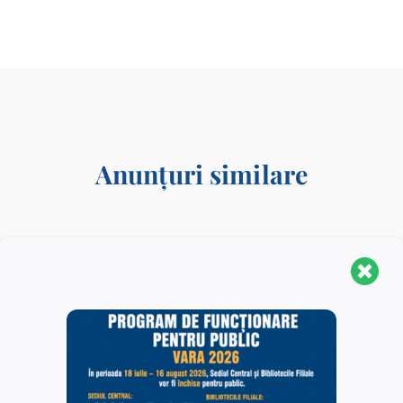
Anunțuri similare
Acces gratuit la
Acces gratuit la
Coherent Digital –
publicațiile Societății
Applied Science
Americane de