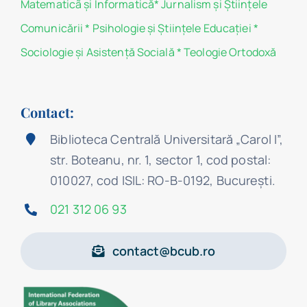
Matematicã și Informatică
*
Jurnalism şi Ştiinţele
Comunicării
*
Psihologie şi Ştiinţele Educaţiei
*
Sociologie şi Asistenţă Socială
*
Teologie Ortodoxă
Contact:
Biblioteca Centrală Universitară „Carol I”,
str. Boteanu, nr. 1, sector 1, cod postal:
010027, cod ISIL: RO-B-0192, Bucureşti.
021 312 06 93
contact@bcub.ro