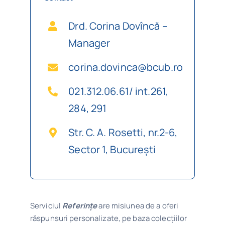
Program
Drd. Corina Dovîncă –
Manager
Biblioteca digitală
corina.dovinca@bcub.ro
Catalog
021.312.06.61/ int.261,
284, 291
Str. C. A. Rosetti, nr.2-6,
Sector 1, București
Serviciul
Referinţe
are misiunea de a oferi
răspunsuri personalizate, pe baza colecțiilor