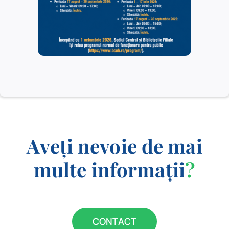
Commons
Meteorologie (American
Meteorological Society
24/09/2025
– AMS)
30/04/2025
Aveți nevoie de mai
multe informații
?
CONTACT