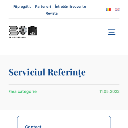
Skip
Fii pregătit
Parteneri
Întrebări frecvente
to
Revista
content
Togg
Navi
Acasă
Serviciul Referințe
Despre noi
Servicii
Fara categorie
11.05.2022
Evenimente
Contact
Contact