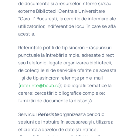
de documente și a resurselor interne şi/sau
externe Bibliotecii Centrale Universitare
”Carol I” București, la cererile de informare ale
utilizatorilor, indiferent de locul în care se află
aceștia.
Referințele pot fi de tip sincron – răspunsuri
punctuale la întrebări simple, adresate direct
sau telefonic, legate organizarea bibliotecii,
de colecțiile și de serviciile oferite de aceasta
– și de tip asincron: referinţe prin e-mail
(
referinte@bcub.ro
); bibliografii tematice la
cerere; cercetări bibliografice complexe;
furnizări de documente la distanţă.
Serviciul
Referințe
organizează periodic
sesiuni de instruire în accesarea și utilizarea
eficientă a bazelor de date științifice,