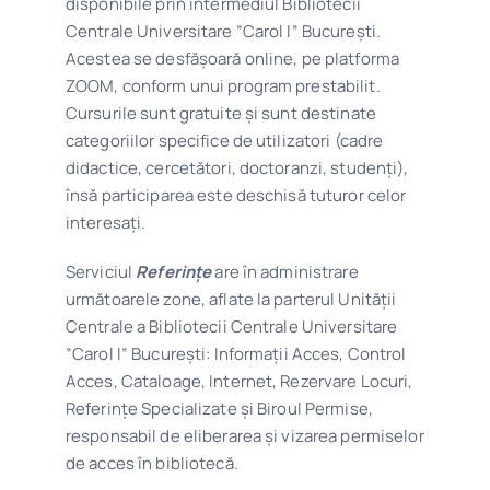
disponibile prin intermediul Bibliotecii
Centrale Universitare ”Carol I” București.
Acestea se desfășoară online, pe platforma
ZOOM, conform unui program prestabilit.
Cursurile sunt gratuite și sunt destinate
categoriilor specifice de utilizatori (cadre
didactice, cercetători, doctoranzi, studenți),
însă participarea este deschisă tuturor celor
interesați.
Serviciul
Referințe
are în administrare
următoarele zone, aflate la parterul Unității
Centrale a Bibliotecii Centrale Universitare
”Carol I” București: Informații Acces, Control
Acces, Cataloage, Internet, Rezervare Locuri,
Referințe Specializate și Biroul Permise,
responsabil de eliberarea și vizarea permiselor
de acces în bibliotecă.