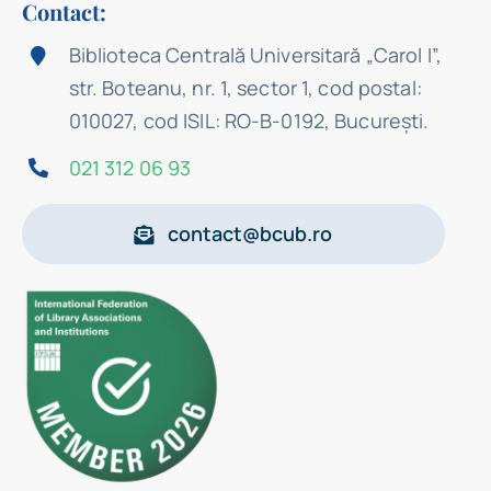
Contact:
Biblioteca Centrală Universitară „Carol I”,
str. Boteanu, nr. 1, sector 1, cod postal:
010027, cod ISIL: RO-B-0192, Bucureşti.
021 312 06 93
contact@bcub.ro