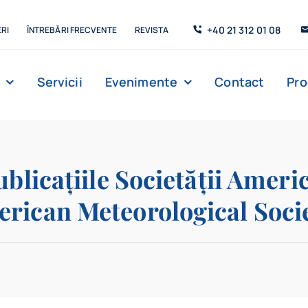
+40 21 312 01 08
RI
ÎNTREBĂRI FRECVENTE
REVISTA
Servicii
Evenimente
Contact
Pr
Management
Strada de C’Arte
Săli de lectur
ublicațiile Societății Ameri
erican Meteorological Soci