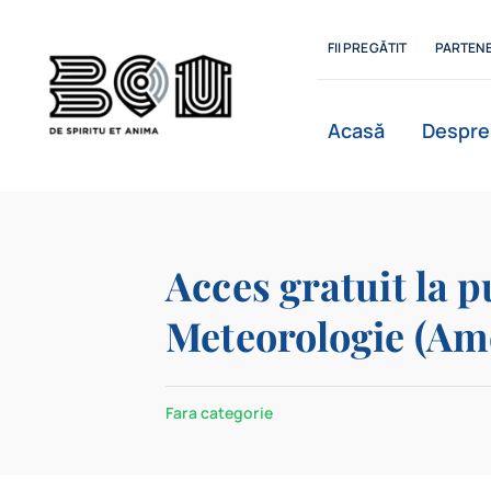
Skip
to
FII PREGĂTIT
PARTENE
content
Acasă
Despre
Istoric
Acces gratuit la p
Meteorologie (Am
Departamente
Fara categorie