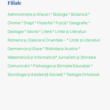
Filiale
Administraţie şi Afaceri
*
Biologie
*
Botanică
*
Chimie
*
Drept
*
Filosofie
*
Fizică
*
Geografie
*
Geologie
*
Istorie
*
Litere
*
Limbi și Literaturi
Romanice, Clasice si Orientale –
*
Limbi și Literaturi
Germanice şi Slave
*
Biblioteca Austria
*
Matematicã și Informatică
*
Jurnalism şi Ştiinţele
Comunicării
*
Psihologie şi Ştiinţele Educaţiei
*
Sociologie şi Asistenţă Socială
*
Teologie Ortodoxă