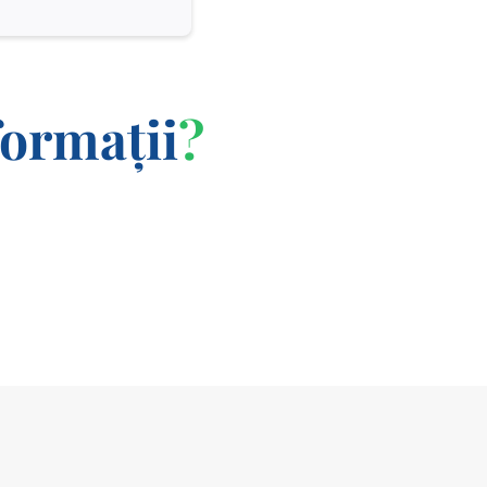
formații
?