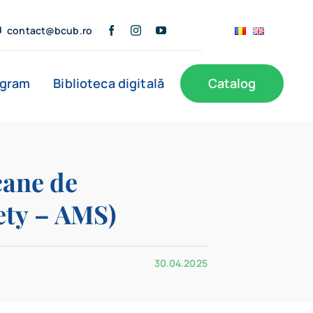
contact@bcub.ro
ogram
Biblioteca digitală
Catalog
ă
BCU în presă
Informații publice
Noutăți
cane de
ety – AMS)
Filiale
30.04.2025