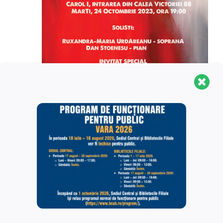
24/10/2023 @ 7:00 pm
-
9:00 pm
Puccini & Piazzolla
Aula Bibliotecii Centrale Universitare „Carol
I”
Calea Victoriei 88, Bucuresti
noiembrie 2023