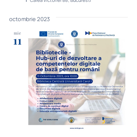
I”
Calea Victoriei 88, Bucuresti
octombrie 2023
mie
11