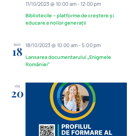
11/10/2023 @ 10:00 am
-
12:00 pm
Bibliotecile – platforme de creștere și
educare a noilor generații
mie
18/10/2023 @ 10:00 am
-
5:00 pm
18
Lansarea documentarului „Enigmele
României”
vin
20