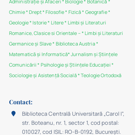
Administraţie şi Afaceri
*
Biologie
*
Botanică
*
Chimie
*
Drept
*
Filosofie
*
Fizică
*
Geografie
*
Geologie
*
Istorie
*
Litere
*
Limbi și Literaturi
Romanice, Clasice si Orientale –
*
Limbi și Literaturi
Germanice şi Slave
*
Biblioteca Austria
*
Matematicã și Informatică
*
Jurnalism şi Ştiinţele
Comunicării
*
Psihologie şi Ştiinţele Educaţiei
*
Sociologie şi Asistenţă Socială
*
Teologie Ortodoxă
Contact:
Biblioteca Centrală Universitară „Carol I”,
str. Boteanu, nr. 1, sector 1, cod postal:
010027, cod ISIL: RO-B-0192, Bucureşti.