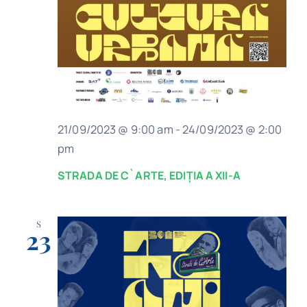
21/09/2023 @ 9:00 am
-
24/09/2023 @ 2:00
pm
STRADA DE C`ARTE, EDIȚIA A XII-A
S
23