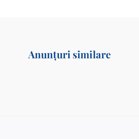
Anunțuri similare
Acces gratuit la publicațiile Societății Americane de
Meteorologie (American Meteorological Society – AMS)
30/04/2025