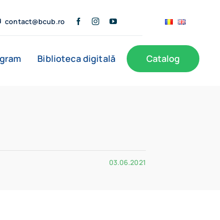
contact@bcub.ro
ogram
Biblioteca digitală
Catalog
ă
BCU în presă
Informații publice
Noutăți
Filiale
03.06.2021