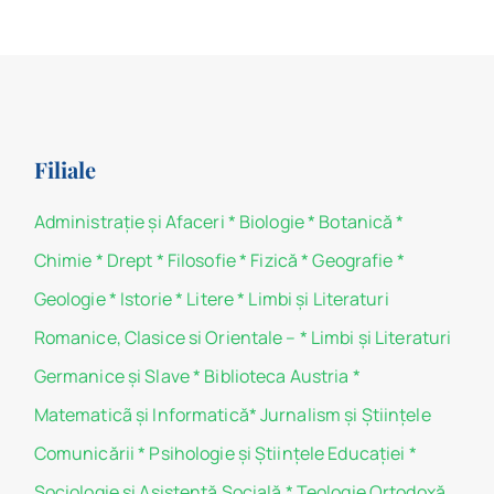
Filiale
Administraţie şi Afaceri
*
Biologie
*
Botanică
*
Chimie
*
Drept
*
Filosofie
*
Fizică
*
Geografie
*
Geologie
*
Istorie
*
Litere
*
Limbi și Literaturi
Romanice, Clasice si Orientale –
*
Limbi și Literaturi
Germanice şi Slave
*
Biblioteca Austria
*
Matematicã și Informatică
*
Jurnalism şi Ştiinţele
Comunicării
*
Psihologie şi Ştiinţele Educaţiei
*
Sociologie şi Asistenţă Socială
*
Teologie Ortodoxă