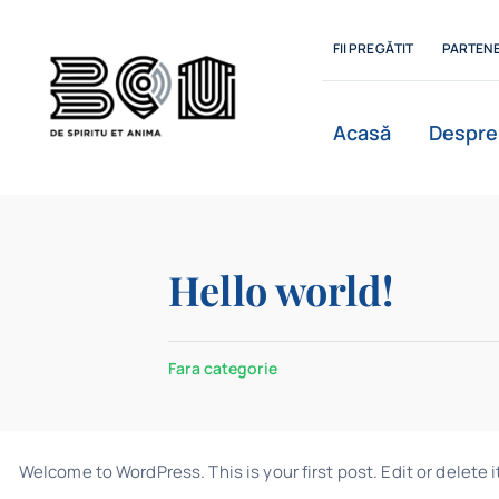
Skip
to
FII PREGĂTIT
PARTENE
content
Acasă
Despre
Istoric
Hello world!
Departamente
Fara categorie
Welcome to WordPress. This is your first post. Edit or delete it