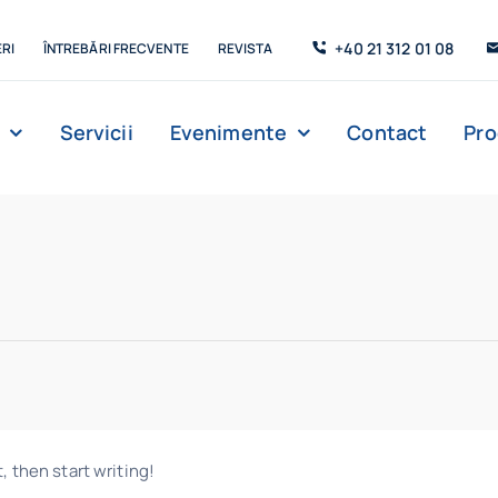
+40 21 312 01 08
RI
ÎNTREBĂRI FRECVENTE
REVISTA
Servicii
Evenimente
Contact
Pr
Management
Strada de C’Arte
Săli de lectur
, then start writing!