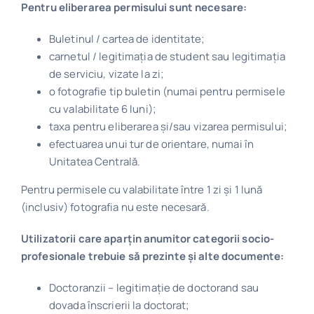
Pentru eliberarea permisului sunt necesare:
Program
Buletinul / cartea de identitate;
carnetul / legitimaţia de student sau legitimaţia
Biblioteca digitală
de serviciu, vizate la zi;
o fotografie tip buletin (numai pentru permisele
Catalog
cu valabilitate 6 luni);
taxa pentru eliberarea și/sau vizarea permisului;
efectuarea unui tur de orientare, numai în
Unitatea Centrală.
Pentru permisele cu valabilitate între 1 zi și 1 lună
(inclusiv) fotografia nu este necesară.
Utilizatorii care aparţin anumitor categorii socio-
profesionale trebuie să prezinte şi alte documente:
Doctoranzii – legitimație de doctorand sau
dovada înscrierii la doctorat;