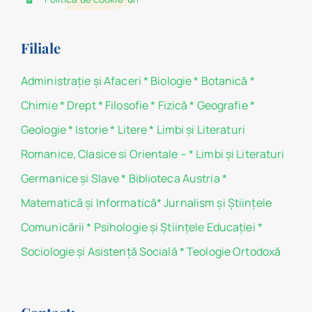
Filiale
Administraţie şi Afaceri
*
Biologie
*
Botanică
*
Chimie
*
Drept
*
Filosofie
*
Fizică
*
Geografie
*
Geologie
*
Istorie
*
Litere
*
Limbi și Literaturi
Romanice, Clasice si Orientale –
*
Limbi și Literaturi
Germanice şi Slave
*
Biblioteca Austria
*
Matematicã și Informatică
*
Jurnalism şi Ştiinţele
Comunicării
*
Psihologie şi Ştiinţele Educaţiei
*
Sociologie şi Asistenţă Socială
*
Teologie Ortodoxă