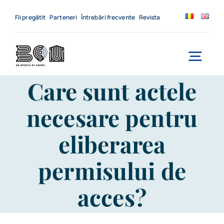
Skip
to
Fii pregătit
Parteneri
Întrebări frecvente
Revista
content
Togg
Care sunt actele
Navi
Acasă
necesare pentru
Despre noi
eliberarea
Servicii
permisului de
Evenimente
acces?
Contact