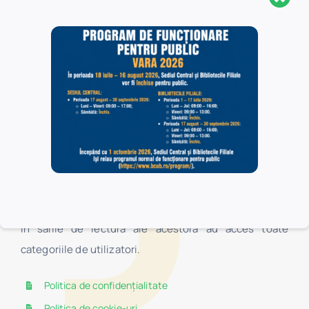
Biblioteca Centrală Universitară „Carol I” este o
structură organizaţională complexă, fiind formată din
Sediul Central, Secţia Pedagogică „I.C. Petrescu” şi 16
biblioteci filiale, localizate în Universitatea din
Bucureşti. În Sediul Central au acces toate categoriile
de utilizatori, în timp ce în bibliotecile filiale au acces,
la centrele de împrumut, numai studenţii şi cadrele
didactice ale facultăților Universității din București, iar
în sălile de lectură ale acestora au acces toate
categoriile de utilizatori.
Politica de confidențialitate
Politica de cookie-uri