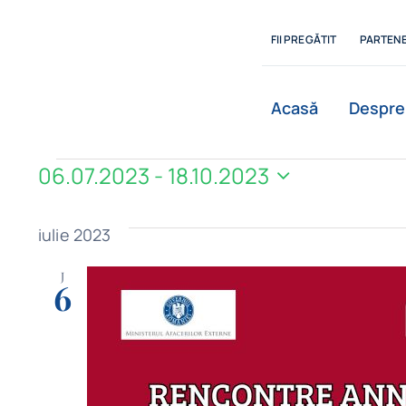
Skip
to
FII PREGĂTIT
PARTENE
content
Acasă
Despre
Evenimente
06.07.2023
 - 
18.10.2023
Selectează
data.
iulie 2023
J
6