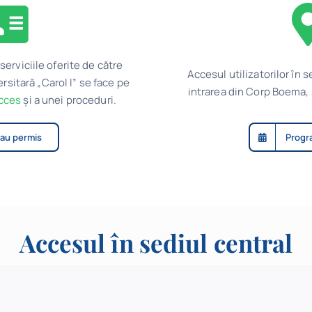
 serviciile oferite de către
Accesul utilizatorilor în s
rsitară „Carol I” se face pe
intrarea din Corp Boema,
cces
și a unei proceduri.
au permis
Progr
Accesul în sediul central
l în sediul central al BCU „Carol I” se face prin str. C.A. Rosetti, n
conform procedurii de mai jos.