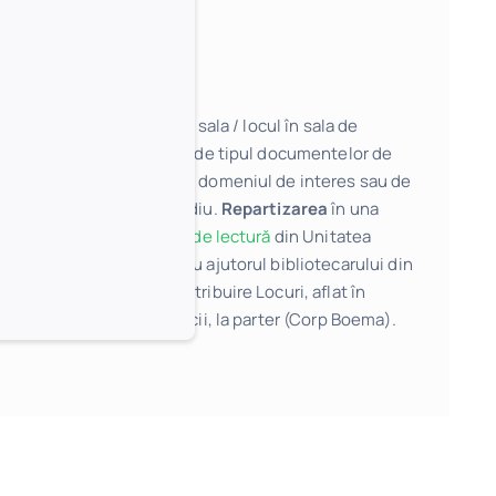
Pasul 3
Utilizatorii își aleg sala / locul în sala de
lectură, în funcție de tipul documentelor de
care au nevoie, de domeniul de interes sau de
nevoile lor de studiu.
Repartizarea
în una
dintre cele
12 săli de lectură
din Unitatea
Centrală se face cu ajutorul bibliotecarului din
punctul de lucru Atribuire Locuri, aflat în
interiorul bibliotecii, la parter (Corp Boema).