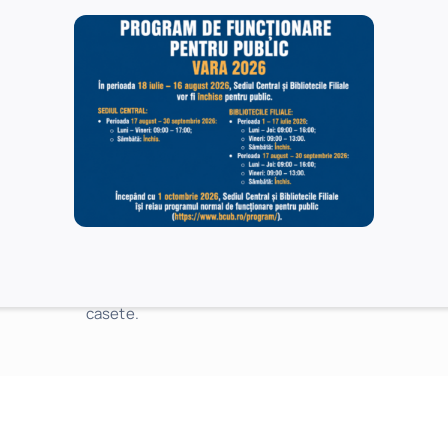
Pasul 2
La intrarea în bibliotecă utilizatorii sunt
obligați
să lase la garderobă sau în casetele
pentru bagaje obiectele personale
de care
nu au nevoie în spațiile de lectură
(piese de
vestimentație, genți, mape, cărți şi alte
pachete, cu excepția obiectelor de valoare).
Sediul Central al Bibliotecii Centrale
Universitare „Carol I ” dispune de 320 de
casete.