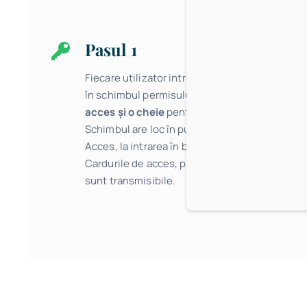
Pasul 1
Fiecare utilizator intrat în bibliotecă primește,
în schimbul permisului,
două carduri de
acces şi o cheie
pentru caseta de bagaje.
Schimbul are loc în punctul de lucru Control
Acces, la intrarea în bibliotecă (Corp Boema).
Cardurile de acces, precum și permisul, nu
sunt transmisibile.