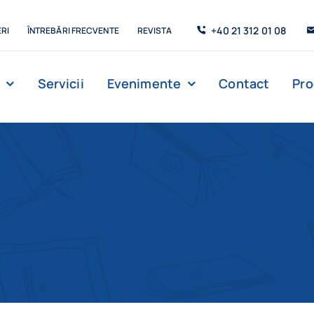
+40 21 312 01 08
RI
ÎNTREBĂRI FRECVENTE
REVISTA
Servicii
Evenimente
Contact
Pr
Management
Strada de C’Arte
Săli de lectur