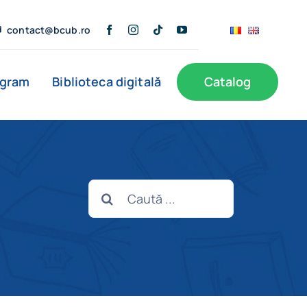
contact@bcub.ro
ogram
Biblioteca digitală
Catalog
ă
BCU în presă
Informații publice
Noutăți
Cautare...
Filiale