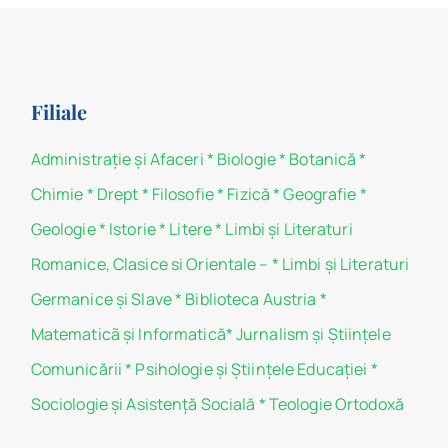
Filiale
Administraţie şi Afaceri
*
Biologie
*
Botanică
*
Chimie
*
Drept
*
Filosofie
*
Fizică
*
Geografie
*
Geologie
*
Istorie
*
Litere
*
Limbi și Literaturi
Romanice, Clasice si Orientale –
*
Limbi și Literaturi
Germanice şi Slave
*
Biblioteca Austria
*
Matematicã și Informatică
*
Jurnalism şi Ştiinţele
Comunicării
*
Psihologie şi Ştiinţele Educaţiei
*
Sociologie şi Asistenţă Socială
*
Teologie Ortodoxă