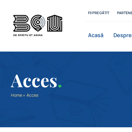
Skip
to
FII PREGĂTIT
PARTENE
content
Acasă
Despre
Istoric
Acces
.
Departamente
Home
»
Acces