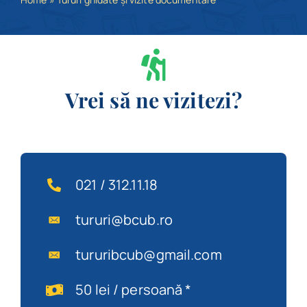
Program
Biblioteca digitală
Vrei să ne vizitezi?
Catalog
021 / 312.11.18
tururi@bcub.ro
tururibcub@gmail.com
50 lei / persoană *