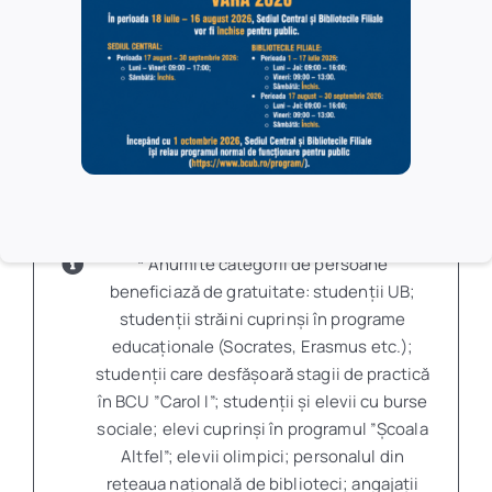
Biblioteca Centrală Universitară „Carol I”
este parte din evenimentul european
„Noaptea Muzeelor”.
* Anumite categorii de persoane
beneficiază de gratuitate: studenții UB;
studenții străini cuprinși în programe
educaționale (Socrates, Erasmus etc.);
studenții care desfășoară stagii de practică
în BCU ”Carol I”; studenții și elevii cu burse
sociale; elevi cuprinși în programul ”Școala
Altfel”; elevii olimpici; personalul din
rețeaua națională de biblioteci; angajații