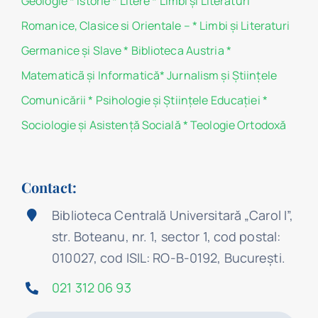
Geologie
*
Istorie
*
Litere
*
Limbi și Literaturi
Romanice, Clasice si Orientale –
*
Limbi și Literaturi
Germanice şi Slave
*
Biblioteca Austria
*
Matematicã și Informatică
*
Jurnalism şi Ştiinţele
Comunicării
*
Psihologie şi Ştiinţele Educaţiei
*
Sociologie şi Asistenţă Socială
*
Teologie Ortodoxă
Contact:
Biblioteca Centrală Universitară „Carol I”,
str. Boteanu, nr. 1, sector 1, cod postal:
010027, cod ISIL: RO-B-0192, Bucureşti.
021 312 06 93