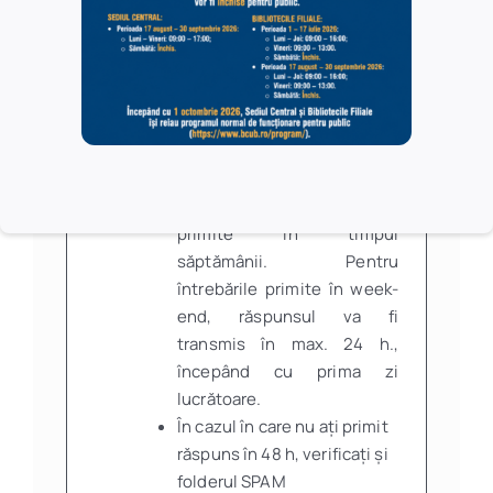
partea utilizatorilor înscriși
la bibliotecă, cât și a celor
care nu au încă permis de
acces (utilizatori
potențiali).
Răspunsul este transmis în
max. 24 h., de luni până
vineri, pentru solicitările
primite în timpul
săptămânii. Pentru
întrebările primite în week-
end, răspunsul va fi
transmis în max. 24 h.,
începând cu prima zi
lucrătoare.
În cazul în care nu ați primit
răspuns în 48 h, verificați și
folderul SPAM