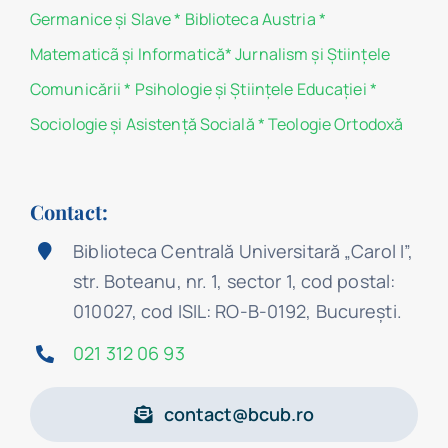
Germanice şi Slave
*
Biblioteca Austria
*
Matematicã și Informatică
*
Jurnalism şi Ştiinţele
Comunicării
*
Psihologie şi Ştiinţele Educaţiei
*
Sociologie şi Asistenţă Socială
*
Teologie Ortodoxă
Contact:
Biblioteca Centrală Universitară „Carol I”,
str. Boteanu, nr. 1, sector 1, cod postal:
010027, cod ISIL: RO-B-0192, Bucureşti.
021 312 06 93
contact@bcub.ro