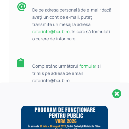
De pe adresa personală de e-mail: dacă
aveți un cont de e-mail, puteți
transmite un mesaj la adresa
referinte@bcub.ro
, în care să formulați
o cerere de informare.
Completând următorul
formular
si
trimis pe adresa de email
referinte@bcub.ro
×
Solicitările de referințe prin
e-mail pot veni atât din