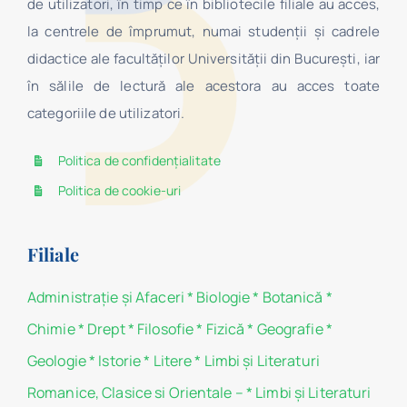
de utilizatori, în timp ce în bibliotecile filiale au acces,
la centrele de împrumut, numai studenţii şi cadrele
didactice ale facultăților Universității din București, iar
în sălile de lectură ale acestora au acces toate
categoriile de utilizatori.
Politica de confidențialitate
Politica de cookie-uri
Filiale
Administraţie şi Afaceri
*
Biologie
*
Botanică
*
Chimie
*
Drept
*
Filosofie
*
Fizică
*
Geografie
*
Geologie
*
Istorie
*
Litere
*
Limbi și Literaturi
Romanice, Clasice si Orientale –
*
Limbi și Literaturi