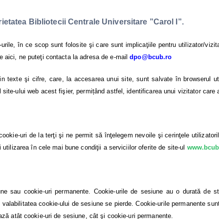
rietatea Bibliotecii Centrale Universitare ”Carol I”.
urile, în ce scop sunt folosite şi care sunt implicaţiile pentru utilizator/vizit
te aici, ne puteţi contacta la adresa de e-mail
dpo@bcub.ro
in texte şi cifre, care, la accesarea unui site, sunt salvate în browserul ut
 site-ului web acest fişier, permițând astfel, identificarea unui vizitator care 
 cookie-uri de la terţi şi ne permit să înţelegem nevoile şi cerinţele utilizator
i utilizarea în cele mai bune condiţii a serviciilor oferite de site-ul
www.bcub
une sau cookie-uri permanente. Cookie-urile de sesiune au o durată de sto
valabilitatea cookie-ului de sesiune se pierde. Cookie-urile permanente sunt st
ează atât cookie-uri de sesiune, cât şi cookie-uri permanente.