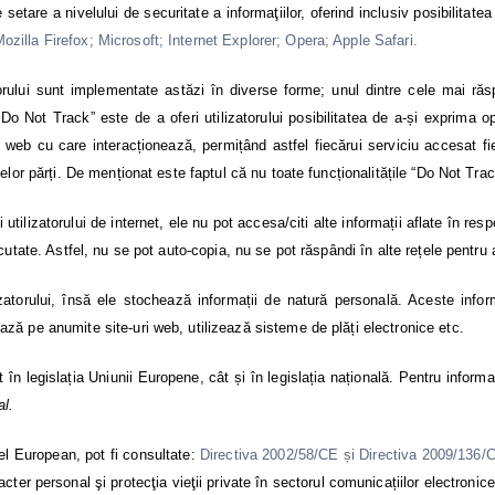
e setare a nivelului de securitate a informaţiilor, oferind inclusiv posibilita
illa Firefox; Microsoft; Internet Explorer; Opera; Apple Safari.
izatorului sunt implementate astăzi în diverse forme; unul dintre cele mai 
Not Track” este de a oferi utilizatorului posibilitatea de a-și exprima opți
web cu care interacționează, permițând astfel fiecărui serviciu accesat fie să
elor părți. De menționat este faptul că nu toate funcționalitățile “Do Not Tra
utilizatorului de internet, ele nu pot accesa/citi alte informații aflate în resp
utate. Astfel, nu se pot auto-copia, nu se pot răspândi în alte rețele pentru a
lizatorului, însă ele stochează informații de natură personală. Aceste infor
ză pe anumite site-uri web, utilizează sisteme de plăți electronice etc.
tât în legislația Uniunii Europene, cât și în legislația națională. Pentru infor
al.
el European, pot fi consultate:
Directiva 2002/58/CE și Directiva 2009/136/
cter personal şi protecţia vieţii private în sectorul comunicațiilor electronice