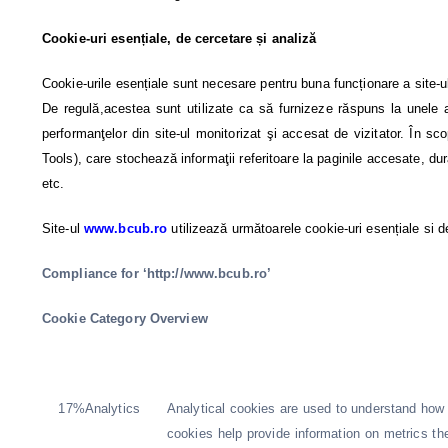
Cookie-uri esențiale, de cercetare și analiză
Cookie-urile esențiale sunt necesare pentru buna funcționare a site-ul
De regulă,acestea sunt utilizate ca să furnizeze răspuns la unele ac
performanţelor din site-ul monitorizat şi accesat de vizitator. În scop
Tools), care stochează informaţii referitoare la paginile accesate, durat
etc.
Site-ul
www.bcub.ro
utilizează următoarele cookie-uri esențiale si d
Compliance for ‘http://www.bcub.ro’
Cookie Category Overview
17%Analytics
Analytical cookies are used to understand how v
cookies help provide information on metrics the