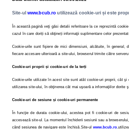
Site-ul
www.bcub.
ro
utilizează cookie-uri și este prop
În această pagină veţi găsi detalii referitoare la ce reprezintă cookie-
cazul în care doriți să obţineți informaţii suplimentare celor prezenta
Cookie-urile sunt fişiere de mici dimensiuni, alcătuite, în general, d
fiecare accesare ulterioară a site-ului, browserul trimite către serverul
Cookie-uri proprii și cookie-uri de la terți
Cookie-urile utilizate în acest site sunt atât cookie-uri proprii, cât şi
utilizarea site-ului, în obţinerea cât mai uşoară a informaţiilor dorite ş
Cookie-uri de sesiune și cookie-uri permanente
În funcţie de durata cookie-ului, acestea pot fi cookie-uri de sesi
accesează site-ul. La momentul închiderii sesiunii sau a browserului, 
când sesiunea de navigare este închisă.Site-ul
www.bcub.ro
utiliz