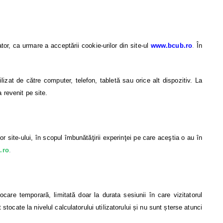
ator, ca urmare a acceptării cookie-urilor din site-ul
www.bcub.ro
.
În
ilizat de către computer, telefon, tabletă sau orice alt dispozitiv. La
a revenit pe site.
ilor site-ului, în scopul îmbunătăţirii experinţei pe care aceştia o au în
.ro
.
care temporară, limitată doar la durata sesiunii în care vizitatorul
ocate la nivelul calculatorului utilizatorului și nu sunt șterse atunci