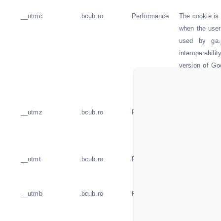
__utmc
.bcub.ro
Performance
The cookie is
when the user
used by ga.
interoperabil
version of Go
with the _
sessions/visit
__utmz
.bcub.ro
Performance
This cookie is
store the tra
the visitor rea
__utmt
.bcub.ro
Performance
The cookie is
throttle reques
__utmb
.bcub.ro
Performance
The cookie is
used to deter
created when