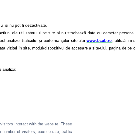
ui și nu pot fi dezactivate.
țiuni ale utilizatorului pe site și nu stochează date cu caracter personal. U
ul analizei traficului şi performanţelor site-ului
www.bcub.ro
,
utilizăm in
a vizitei în site, modul/dispozitivul de accesare a site-ului, pagina de pe care
e analiză:
isitors interact with the website. These
 number of visitors, bounce rate, traffic