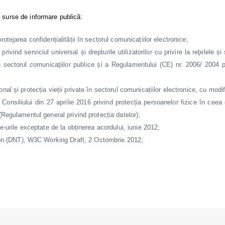
 surse de informare publică:
otejarea confidențialității în sectorul comunicațiilor electronice;
vind serviciul universal și drepturile utilizatorilor cu privire la reţelele și
 în sectorul comunicaţiilor publice și a Regulamentului (CE) nr. 2006/ 2004 p
l și protecția vieții private în sectorul comunicațiilor electronice, cu modifi
nsiliului din 27 aprilie 2016 privind protecția persoanelor fizice în ceea c
(Regulamentul general privind protecția datelor);
e-urile exceptate de la obținerea acordului, iunie 2012;
n (DNT), W3C Working Draft, 2 Octombrie 2012;