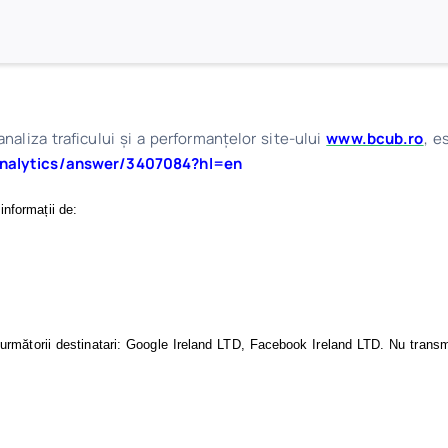
existing __utma cookies. The cookie is
time data is sent to Google Analytics.
naliza traficului şi a performanţelor site-ului
www.bcub.ro
, e
analytics/answer/3407084?hl=en
informații de:
e următorii destinatari: Google Ireland LTD, Facebook Ireland LTD. Nu transmi