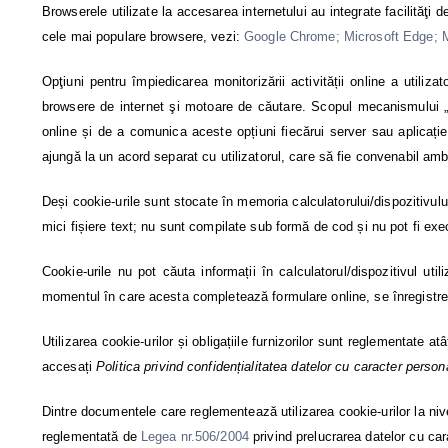
Browserele utilizate la accesarea internetului au integrate facilităţi d
cele mai populare browsere, vezi:
Google Chrome; Microsoft Edge; Moz
Opţiuni pentru împiedicarea monitorizării activității online a util
browsere de internet şi motoare de căutare. Scopul mecanismului „Do 
online și de a comunica aceste opțiuni fiecărui server sau aplicație 
ajungă la un acord separat cu utilizatorul, care să fie convenabil amb
Deși cookie-urile sunt stocate în memoria calculatorului/dispozitivului 
mici fișiere text; nu sunt compilate sub formă de cod și nu pot fi exec
Cookie-urile nu pot căuta informații în calculatorul/dispozitivul uti
momentul în care acesta completează formulare online, se înregistrea
Utilizarea cookie-urilor și obligațiile furnizorilor sunt reglementate a
accesați
Politica privind confidențialitatea datelor cu caracter person
Dintre documentele care reglementează utilizarea cookie-urilor la niv
reglementată de
Legea nr.506/2004
privind prelucrarea datelor cu cara