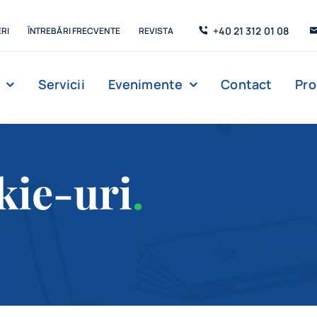
+40 21 312 01 08
RI
ÎNTREBĂRI FRECVENTE
REVISTA
Servicii
Evenimente
Contact
Pr
Management
Strada de C’Arte
Săli de lectur
kie-uri
.