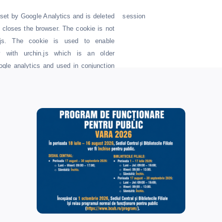
 set by Google Analytics and is deleted
session
 closes the browser. The cookie is not
js. The cookie is used to enable
ity with urchin.js which is an older
ogle analytics and used in conjunction
_utmb cookie to determine new
s.
 set by Google analytics and is used to
6 months
ffic source or campaign through which
ched your site.
 set by Google Analytics and is used to
10 minutes
t rate.
 set by Google Analytics. The cookie is
30 minutes
mine new sessions/visits. The cookie is
 the JavaScript library executes and