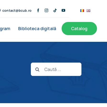
contact@bcub.ro
ogram
Biblioteca digitală
Catalog
ă
BCU în presă
Informații publice
Noutăți
Cautare...
Filiale