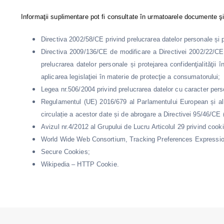
Informaţii suplimentare pot fi consultate în urmatoarele documente şi
Directiva 2002/58/CE privind prelucrarea datelor personale și pr
Directiva 2009/136/CE de modificare a Directivei 2002/22/CE pri
prelucrarea datelor personale și protejarea confidenţialităţii
aplicarea legislaţiei în materie de protecţie a consumatorului;
Legea nr.506/2004 privind prelucrarea datelor cu caracter persona
Regulamentul (UE) 2016/679 al Parlamentului European și al Co
circulație a acestor date și de abrogare a Directivei 95/46/CE 
Avizul nr.4/2012 al Grupului de Lucru Articolul 29 privind cooki
World Wide Web Consortium, Tracking Preferences Expressio
Secure Cookies;
Wikipedia – HTTP Cookie.