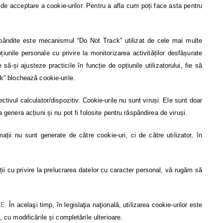
tea de acceptare a cookie-urilor. Pentru a afla cum poți face asta pentru
răspândite este mecanismul “Do Not Track” utilizat de cele mai multe
unile personale cu privire la monitorizarea activităților desfășurate
-și ajusteze practicile în funcție de opțiunile utilizatorului, fie să
ck” blochează cookie-urile.
ectivul calculator/dispozitiv. Cookie-urile nu sunt viruși. Ele sunt doar
 genera acțiuni și nu pot fi folosite pentru răspândirea de viruși.
mații nu sunt generate de către cookie-uri, ci de către utilizator, în
mații cu privire la prelucrarea datelor cu caracter personal, vă rugăm să
CE.
În acelaşi timp, în legislaţia naţională, utilizarea cookie-urilor este
, cu modificările și completările ulterioare.