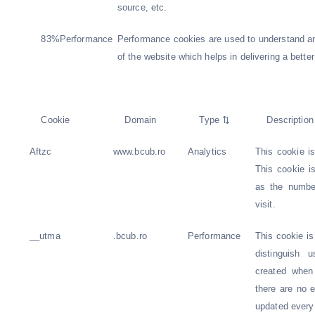
source, etc.
83%Performance
Performance cookies are used to understand a
of the website which helps in delivering a better
Cookie
Domain
Type ⇅
Description
Aftzc
www.bcub.ro
Analytics
This cookie i
This cookie i
as the number
visit.
__utma
.bcub.ro
Performance
This cookie is
distinguish 
created when
there are no 
updated every 