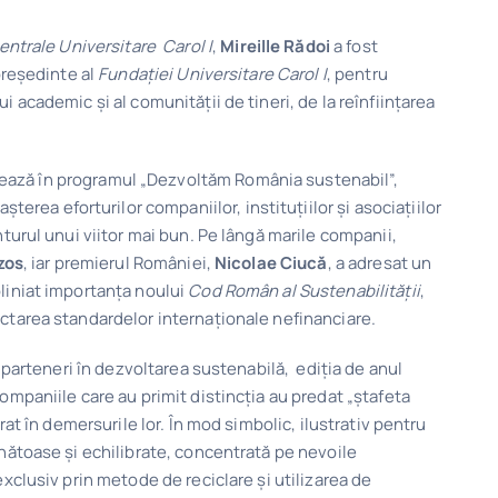
Centrale Universitare Carol I
,
Mireille Rădoi
a fost
președinte al
Fundației Universitare Carol I
, pentru
 academic și al comunității de tineri, de la reînființarea
rează în programul „Dezvoltăm România sustenabil”,
șterea eforturilor companiilor, instituțiilor și asociațiilor
nturul unui viitor mai bun. Pe lângă marile companii,
zos
, iar premierul României,
Nicolae Ciucă
, a adresat un
bliniat importanța noului
Cod Român al Sustenabilității
,
ctarea standardelor internaționale nefinanciare.
e parteneri în dezvoltarea sustenabilă, ediția de anul
ompaniile care au primit distincția au predat „ștafeta
rat în demersurile lor. În mod simbolic, ilustrativ pentru
ănătoase și echilibrate, concentrată pe nevoile
exclusiv prin metode de reciclare și utilizarea de