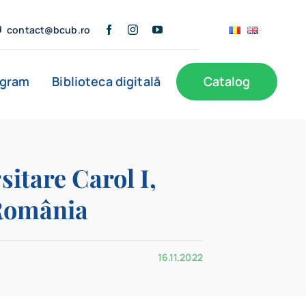
contact@bcub.ro
ogram
Biblioteca digitală
Catalog
ă
BCU în presă
Informații publice
Noutăți
sitare Carol I,
 România
Filiale
16.11.2022