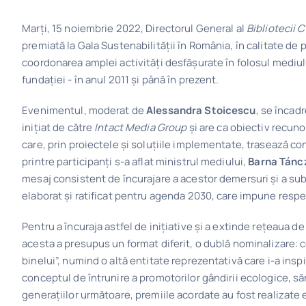
Marți, 15 noiembrie 2022, Directorul General al
Bibliotecii 
premiată la Gala Sustenabilității în România, în calitate de 
coordonarea amplei activități desfășurate în folosul mediului
fundației - în anul 2011 și până în prezent.
Evenimentul, moderat de
Alessandra Stoicescu
, se încad
inițiat de către
Intact Media Group
și are ca obiectiv recunoa
care, prin proiectele și soluțiile implementate, trasează co
printre participanți s-a aflat ministrul mediului,
Barna Tánc
mesaj consistent de încurajare a acestor demersuri și a su
elaborat și ratificat pentru agenda 2030, care impune respe
Pentru a încuraja astfel de inițiative și a extinde rețeaua d
acesta a presupus un format diferit, o dublă nominalizare: c
binelui”, numind o altă entitate reprezentativă care i-a inspi
conceptul de întrunire a promotorilor gândirii ecologice, s
generațiilor următoare, premiile acordate au fost realizate 