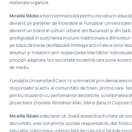
materiale organice.
Mireille Rădoi
a fost nominalizată pentru inovația în educa
devenit un partener de încredere al
Fundației Universitare 
devenit un brand al culturii urbane din București și din țară
prodigioasă în susținerea misiunii tradiționale a
Bibliotecii
pe baza cărora se desfășoară întreaga activitate a celor două 
drepturi și îndatoriri prin respectarea libertăților individual
principii adaptate la o societate modernă care pune accent p
de mediu.
Fundația Universitară Carol I
s-a remarcat prin demararea m
responsabil și activ al comunității de tineri, printre care: fe
pentru studenții cu performanțe deosebite, coordonarea de
proiectelor
Eroinele României Mari, Mens Sana In Corpore 
Mireille Rădoi
a declarat că „toată această activitate se con
dezvoltării unei conștiințe sociale responsabile, dat fiind 
educație, participare, interes față de cultură și față de sporir