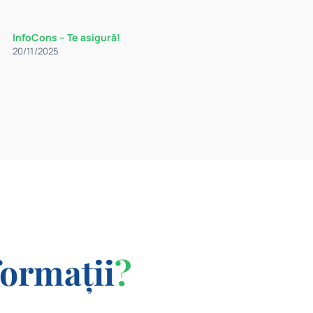
InfoCons – Te asigură!
20/11/2025
formații
?