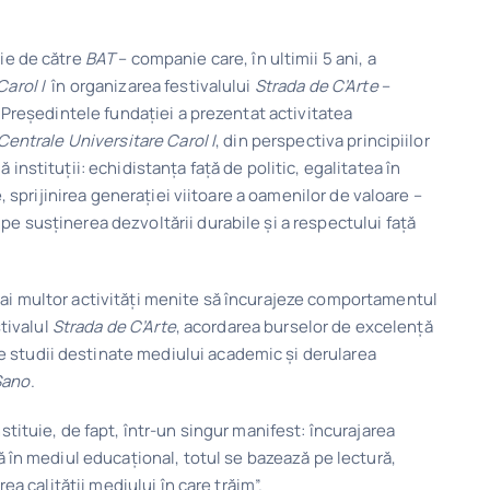
ție de către
BAT
– companie care, în ultimii 5 ani, a
Carol I
în organizarea festivalului
Strada de C’Arte
–
. Președintele fundației a prezentat activitatea
 Centrale Universitare Carol I
, din perspectiva principiilor
instituții: echidistanța față de politic, egalitatea în
e, sprijinirea generației viitoare a oamenilor de valoare –
e susținerea dezvoltării durabile și a respectului față
ai multor activități menite să încurajeze comportamentul
stivalul
Strada de C’Arte
, acordarea burselor de excelență
 studii destinate mediului academic și derularea
Sano
.
stituie, de fapt, într-un singur manifest: încurajarea
că în mediul educațional, totul se bazează pe lectură,
ea calității mediului în care trăim”.