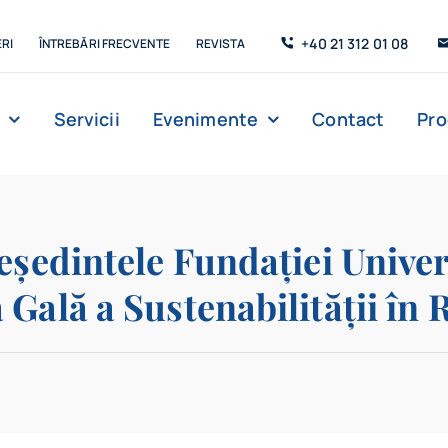
+40 21 312 01 08
RI
ÎNTREBĂRI FRECVENTE
REVISTA
Servicii
Evenimente
Contact
Pr
Management
Strada de C’Arte
Săli de lectur
eședintele Fundației Univer
 Gală a Sustenabilității în