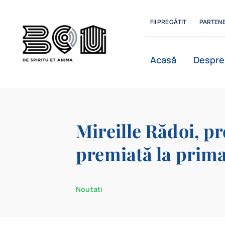
Skip
to
FII PREGĂTIT
PARTENE
content
Acasă
Despre
Istoric
Mireille Rădoi, pr
premiată la prima
Departamente
Noutati