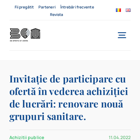
Skip
Fii pregătit
Parteneri
Întrebări frecvente
to
Revista
content
Togg
Navi
Acasă
Invitație de participare cu
Despre noi
ofertă în vederea achiziției
Servicii
de lucrări: renovare nouă
Evenimente
grupuri sanitare.
Contact
Achizitii publice
11.04.2022