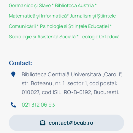
Germanice şi Slave
*
Biblioteca Austria
*
Matematicã și Informatică
*
Jurnalism şi Ştiinţele
Comunicării
*
Psihologie şi Ştiinţele Educaţiei
*
Sociologie şi Asistenţă Socială
*
Teologie Ortodoxă
Contact:
Biblioteca Centrală Universitară „Carol I”,
str. Boteanu, nr. 1, sector 1, cod postal:
010027, cod ISIL: RO-B-0192, Bucureşti.
021 312 06 93
contact@bcub.ro