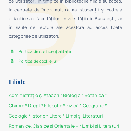
de utilizatori, în timp ce în bibliotecile filiale au acces,
la centrele de împrumut, numai studenţii şi cadrele
didactice ale facultăților Universității din București, iar
în sălile de lectură ale acestora au acces toate
categoriile de utilizatori.
Politica de confidențialitate
Politica de cookie-uri
Filiale
Administraţie şi Afaceri
*
Biologie
*
Botanică
*
Chimie
*
Drept
*
Filosofie
*
Fizică
*
Geografie
*
Geologie
*
Istorie
*
Litere
*
Limbi și Literaturi
Romanice, Clasice si Orientale –
*
Limbi și Literaturi