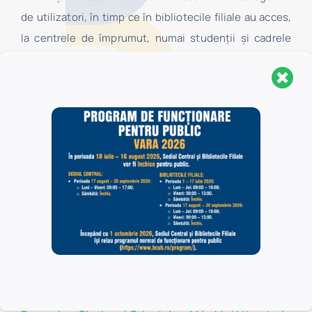
de utilizatori, în timp ce în bibliotecile filiale au acces,
la centrele de împrumut, numai studenţii şi cadrele
didactice ale facultăților Universității din București, iar
în sălile de lectură ale acestora au acces toate
categoriile de utilizatori.
Politica de confidențialitate
Politica de cookie-uri
Filiale
Administraţie şi Afaceri
*
Biologie
*
Botanică
*
Chimie
*
Drept
*
Filosofie
*
Fizică
*
Geografie
*
Geologie
*
Istorie
*
Litere
*
Limbi și Literaturi