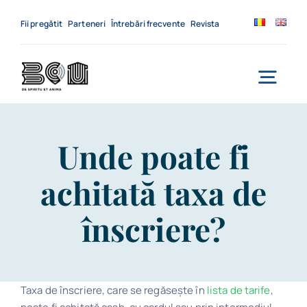
Skip
to
Fii pregătit
Parteneri
Întrebări frecvente
Revista
content
Togg
Navi
Acasă
Unde poate fi
Despre noi
achitată taxa de
Servicii
înscriere?
Evenimente
Contact
Taxa de înscriere, care se regăsește în
lista de tarife
,