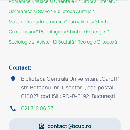
Romanice, Clasice si Orientale –
*
Limbi și Literaturi
Germanice şi Slave
*
Biblioteca Austria
*
Matematicã și Informatică
*
Jurnalism şi Ştiinţele
Comunicării
*
Psihologie şi Ştiinţele Educaţiei
*
Sociologie şi Asistenţă Socială
*
Teologie Ortodoxă
Contact:
Biblioteca Centrală Universitară „Carol I”,
str. Boteanu, nr. 1, sector 1, cod postal:
010027, cod ISIL: RO-B-0192, Bucureşti.
021 312 06 93
contact@bcub.ro