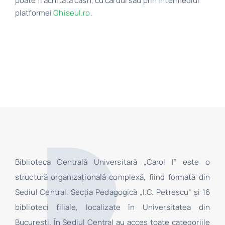
poate fi achitată cash, cu cardul sau prin intermediul
platformei
Ghiseul.ro
.
Program
Biblioteca digitală
Catalog
Biblioteca Centrală Universitară „Carol I” este o
structură organizaţională complexă, fiind formată din
Sediul Central, Secţia Pedagogică „I.C. Petrescu” şi 16
biblioteci filiale, localizate în Universitatea din
Bucureşti. În Sediul Central au acces toate categoriile