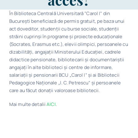
Program
În Biblioteca Centrală Universitară ”Carol I” din
București beneficiază de permis gratuit, pe baza unui
Biblioteca digitală
act doveditor, studenţii cu burse sociale, studenţii
străini cuprinşi în programe și proiecte educaţionale
(Socrates, Erasmus etc.), elevii olimpici, persoanele cu
Catalog
dizabilități, angajații Ministerului Educației, cadrele
didactice pensionate, bibliotecarii şi documentariştii
angajaţi în alte biblioteci şi centre de informare,
salariaţii şi pensionarii BCU „Carol I” şi ai Bibliotecii
Pedagogice Naţionale „I. C. Petrescu” și persoanele
care au făcut donaţii valoroase bibliotecii.
Mai multe detalii
AICI
.