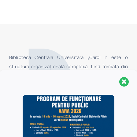
Biblioteca Centrală Universitară „Carol I” este o
structură organizaţională complexă, fiind formată din
Sediul Central, Secţia Pedagogică „I.C. Petrescu” şi 16
biblioteci filiale, localizate în Universitatea din
Bucureşti. În Sediul Central au acces toate categoriile
de utilizatori, în timp ce în bibliotecile filiale au acces,
la centrele de împrumut, numai studenţii şi cadrele
didactice ale facultăților Universității din București, iar
în sălile de lectură ale acestora au acces toate