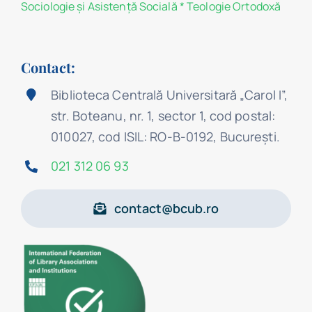
Sociologie şi Asistenţă Socială
*
Teologie Ortodoxă
Contact:
Biblioteca Centrală Universitară „Carol I”,
str. Boteanu, nr. 1, sector 1, cod postal:
010027, cod ISIL: RO-B-0192, Bucureşti.
021 312 06 93
contact@bcub.ro