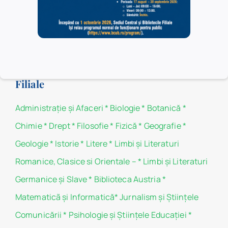
categoriile de utilizatori.
Politica de confidențialitate
Politica de cookie-uri
Filiale
Administraţie şi Afaceri
*
Biologie
*
Botanică
*
Chimie
*
Drept
*
Filosofie
*
Fizică
*
Geografie
*
Geologie
*
Istorie
*
Litere
*
Limbi și Literaturi
Romanice, Clasice si Orientale –
*
Limbi și Literaturi
Germanice şi Slave
*
Biblioteca Austria
*
Matematicã și Informatică
*
Jurnalism şi Ştiinţele
Comunicării
*
Psihologie şi Ştiinţele Educaţiei
*