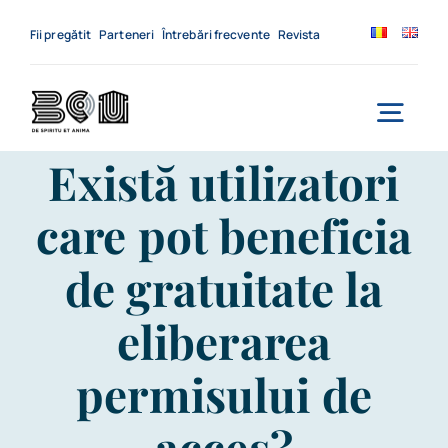
Skip
to
Fii pregătit
Parteneri
Întrebări frecvente
Revista
content
Togg
Există utilizatori
Navi
Acasă
care pot beneficia
Despre noi
de gratuitate la
Servicii
eliberarea
Evenimente
permisului de
Contact
acces?