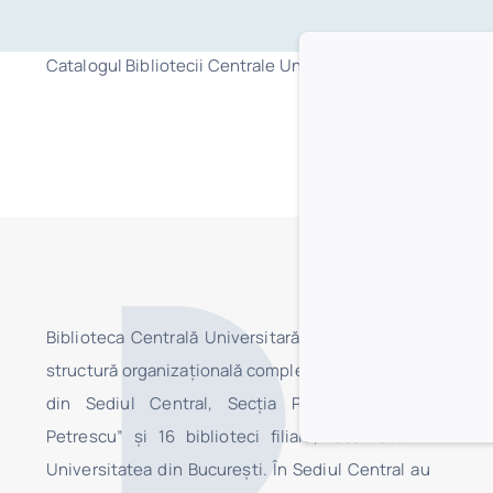
Catalogul Bibliotecii Centrale Universitare ”Carol I” din B
Biblioteca Centrală Universitară „Carol I” este o
structură organizaţională complexă, fiind formată
din Sediul Central, Secţia Pedagogică „I.C.
Petrescu” şi 16 biblioteci filiale, localizate în
Universitatea din Bucureşti. În Sediul Central au