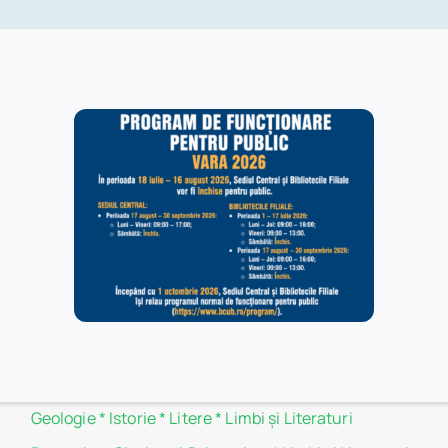
ucurești este disponibil online, pe pagina web a bibliotecii.
Filiale
Administraţie şi Afaceri
*
Biologie
*
Botanică
*
Chimie
*
Drept
*
Filosofie
*
Fizică
*
Geografie
*
Geologie
*
Istorie
*
Litere
*
Limbi și Literaturi