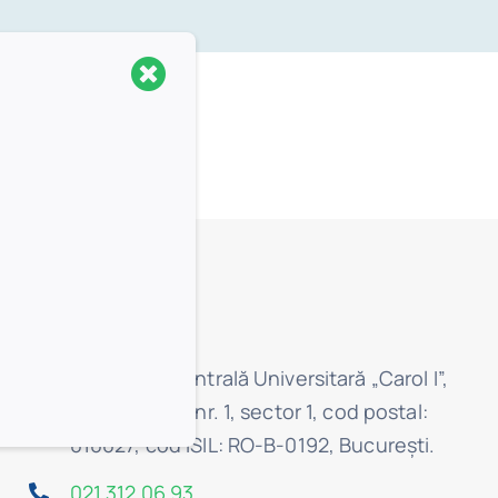
Contact:
Biblioteca Centrală Universitară „Carol I”,
str. Boteanu, nr. 1, sector 1, cod postal:
010027, cod ISIL: RO-B-0192, Bucureşti.
021 312 06 93