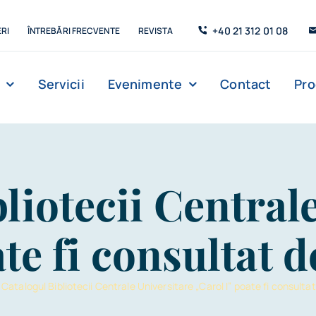
+40 21 312 01 08
RI
ÎNTREBĂRI FRECVENTE
REVISTA
Servicii
Evenimente
Contact
Pr
Management
Strada de C’Arte
Săli de lectur
liotecii Central
te fi consultat d
»
Catalogul Bibliotecii Centrale Universitare „Carol I” poate fi consultat