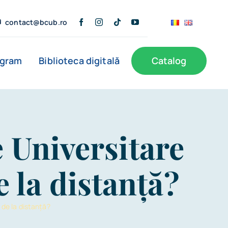
contact@bcub.ro
ogram
Biblioteca digitală
Catalog
ă
BCU în presă
Informații publice
Noutăți
e Universitare
Filiale
e la distanță?
 de la distanță?