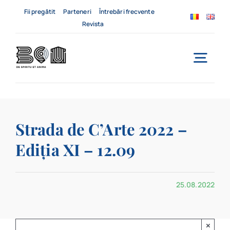
Skip
Fii pregătit
Parteneri
Întrebări frecvente
to
Revista
content
Togg
Navi
Acasă
Strada de C’Arte 2022 –
Despre noi
Ediția XI – 12.09
Servicii
25.08.2022
Evenimente
Contact
×