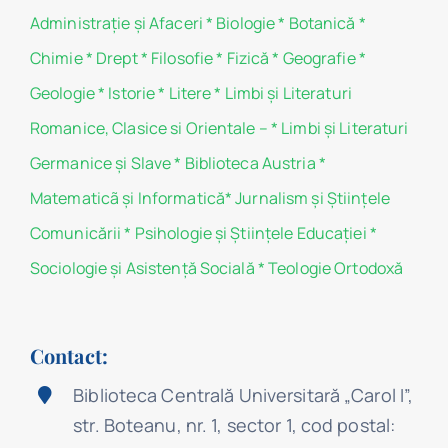
Administraţie şi Afaceri
*
Biologie
*
Botanică
*
Chimie
*
Drept
*
Filosofie
*
Fizică
*
Geografie
*
Geologie
*
Istorie
*
Litere
*
Limbi și Literaturi
Romanice, Clasice si Orientale –
*
Limbi și Literaturi
Germanice şi Slave
*
Biblioteca Austria
*
Matematicã și Informatică
*
Jurnalism şi Ştiinţele
Comunicării
*
Psihologie şi Ştiinţele Educaţiei
*
Sociologie şi Asistenţă Socială
*
Teologie Ortodoxă
Contact:
Biblioteca Centrală Universitară „Carol I”,
str. Boteanu, nr. 1, sector 1, cod postal: