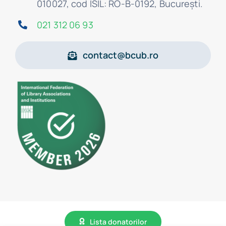
010027, cod ISIL: RO-B-0192, Bucureşti.
021 312 06 93
contact@bcub.ro
Lista donatorilor