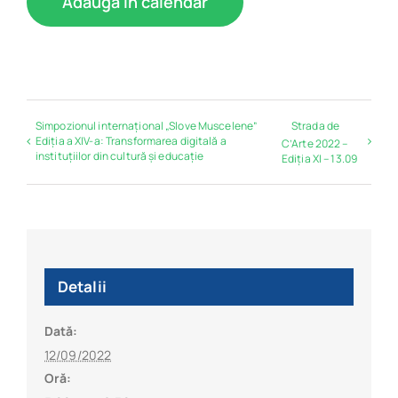
Adaugă în calendar
Simpozionul internațional „Slove Muscelene”
Strada de
Ediția a XIV-a: Transformarea digitală a
C’Arte 2022 –
instituțiilor din cultură și educație
Ediția XI – 13.09
Detalii
Dată:
12/09/2022
Oră: