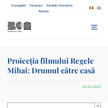
Skip
Fii pregătit
Parteneri
Întrebări frecvente
to
Revista
content
Togg
Navi
Acasă
Proiecția filmului Regele
Despre noi
Mihai: Drumul către casă
Servicii
20.04.2022
Evenimente
Contact
×