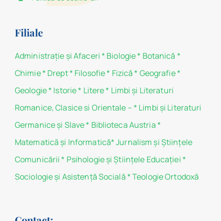
Filiale
Administraţie şi Afaceri
*
Biologie
*
Botanică
*
Chimie
*
Drept
*
Filosofie
*
Fizică
*
Geografie
*
Geologie
*
Istorie
*
Litere
*
Limbi și Literaturi
Romanice, Clasice si Orientale –
*
Limbi și Literaturi
Germanice şi Slave
*
Biblioteca Austria
*
Matematicã și Informatică
*
Jurnalism şi Ştiinţele
Comunicării
*
Psihologie şi Ştiinţele Educaţiei
*
Sociologie şi Asistenţă Socială
*
Teologie Ortodoxă
Contact: