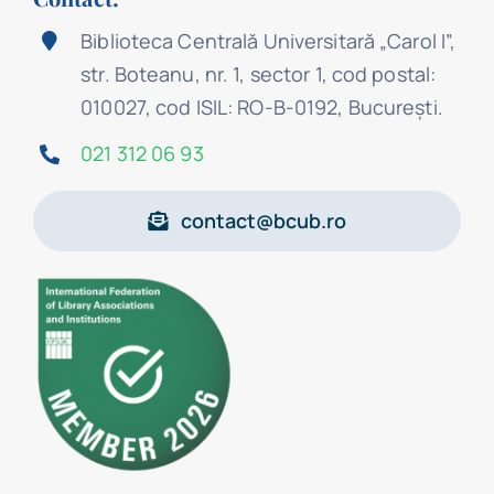
Biblioteca Centrală Universitară „Carol I”,
str. Boteanu, nr. 1, sector 1, cod postal:
010027, cod ISIL: RO-B-0192, Bucureşti.
021 312 06 93
contact@bcub.ro