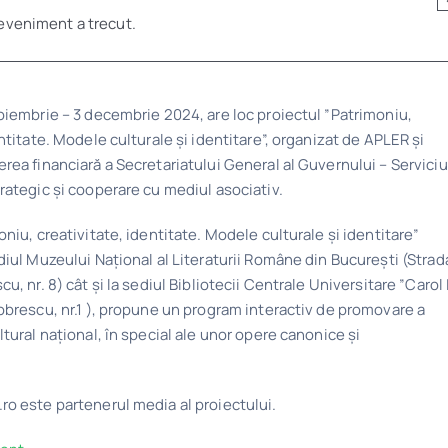
eveniment a trecut.
oiembrie – 3 decembrie 2024, are loc proiectul ”Patrimoniu,
ntitate. Modele culturale și identitare”, organizat de APLER și
rea financiară a Secretariatului General al Guvernului – Serviciu
rategic și cooperare cu mediul asociativ.
niu, creativitate, identitate. Modele culturale și identitare”
diul Muzeului Național al Literaturii Române din București (Strad
u, nr. 8) cât și la sediul Bibliotecii Centrale Universitare ”Carol 
obrescu, nr.1 ), propune un program interactiv de promovare a
ltural național, în special ale unor opere canonice și
o este partenerul media al proiectului.