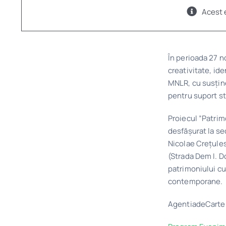
Acest 
În perioada 27 n
creativitate, ide
MNLR, cu susține
pentru suport st
Proiecul ”Patrimo
desfășurat la se
Nicolae Crețulesc
(Strada Dem I. D
patrimoniului cu
contemporane.
AgentiadeCarte.r