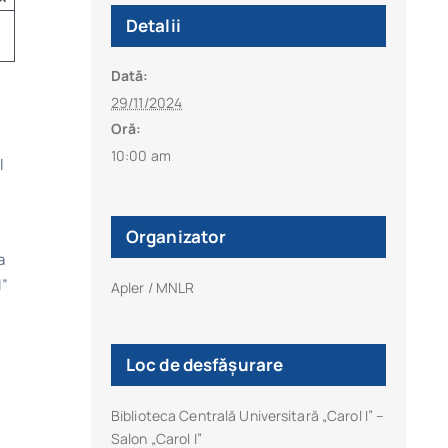
Detalii
Dată:
29/11/2024
Oră:
10:00 am
l
Organizator
a
I”
Apler / MNLR
Loc de desfășurare
Biblioteca Centrală Universitară „Carol I” –
Salon „Carol I”