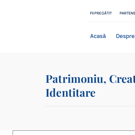
Skip
to
FII PREGĂTIT
PARTENE
content
Acasă
Despre
Patrimoniu, Creati
Identitare