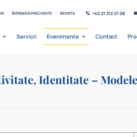
+40 21 312 01 08
RI
ÎNTREBĂRI FRECVENTE
REVISTA
Servicii
Evenimente
Contact
Pr
vitate, Identitate – Modele