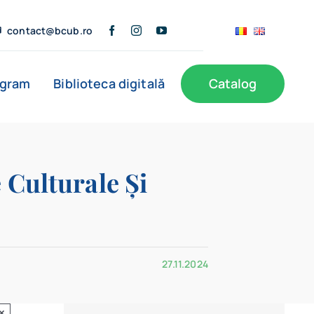
contact@bcub.ro
ogram
Biblioteca digitală
Catalog
 Culturale Și
27.11.2024
×