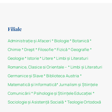
Filiale
Administraţie şi Afaceri
*
Biologie
*
Botanică
*
Chimie
*
Drept
*
Filosofie
*
Fizică
*
Geografie
*
Geologie
*
Istorie
*
Litere
*
Limbi și Literaturi
Romanice, Clasice si Orientale –
*
Limbi și Literaturi
Germanice şi Slave
*
Biblioteca Austria
*
Matematicã și Informatică
*
Jurnalism şi Ştiinţele
Comunicării
*
Psihologie şi Ştiinţele Educaţiei
*
Sociologie şi Asistenţă Socială
*
Teologie Ortodoxă