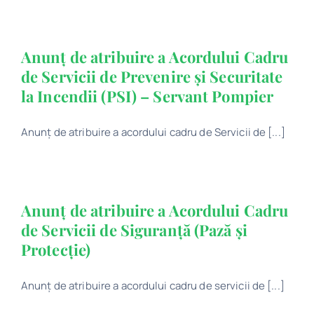
Program
Anunț de atribuire a Acordului Cadru
Biblioteca digitală
de Servicii de Prevenire și Securitate
la Incendii (PSI) – Servant Pompier
Catalog
Anunț de atribuire a acordului cadru de Servicii de [...]
Anunț de atribuire a Acordului Cadru
de Servicii de Siguranță (Pază și
Protecție)
Anunț de atribuire a acordului cadru de servicii de [...]