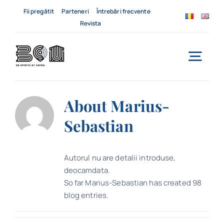
Skip
Fii pregătit
Parteneri
Întrebări frecvente
to
Revista
content
Togg
Navi
Acasă
About
Marius-
Sebastian
Despre noi
Servicii
Autorul nu are detalii introduse,
deocamdata.
Evenimente
So far Marius-Sebastian has created 98
blog entries.
Contact