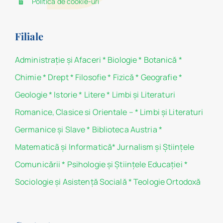
Politica de cookie-uri
Filiale
Administraţie şi Afaceri
*
Biologie
*
Botanică
*
Chimie
*
Drept
*
Filosofie
*
Fizică
*
Geografie
*
Geologie
*
Istorie
*
Litere
*
Limbi și Literaturi
Romanice, Clasice si Orientale –
*
Limbi și Literaturi
Germanice şi Slave
*
Biblioteca Austria
*
Matematicã și Informatică
*
Jurnalism şi Ştiinţele
Comunicării
*
Psihologie şi Ştiinţele Educaţiei
*
Sociologie şi Asistenţă Socială
*
Teologie Ortodoxă