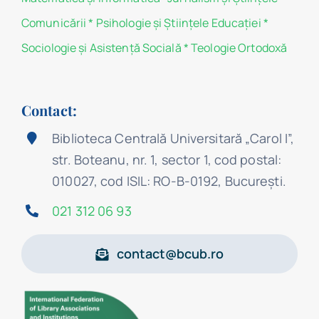
Comunicării
*
Psihologie şi Ştiinţele Educaţiei
*
Sociologie şi Asistenţă Socială
*
Teologie Ortodoxă
Contact:
Biblioteca Centrală Universitară „Carol I”,
str. Boteanu, nr. 1, sector 1, cod postal:
010027, cod ISIL: RO-B-0192, Bucureşti.
021 312 06 93
contact@bcub.ro