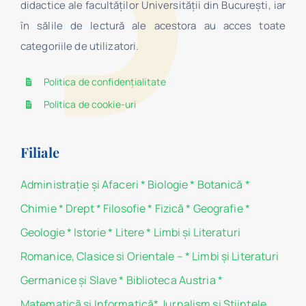
didactice ale facultăților Universității din București, iar
în sălile de lectură ale acestora au acces toate
categoriile de utilizatori.
Politica de confidențialitate
Politica de cookie-uri
Filiale
Administraţie şi Afaceri
*
Biologie
*
Botanică
*
Chimie
*
Drept
*
Filosofie
*
Fizică
*
Geografie
*
Geologie
*
Istorie
*
Litere
*
Limbi și Literaturi
Romanice, Clasice si Orientale –
*
Limbi și Literaturi
Germanice şi Slave
*
Biblioteca Austria
*
Matematicã și Informatică
*
Jurnalism şi Ştiinţele