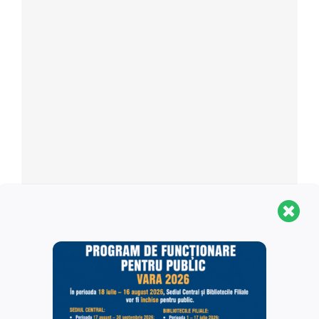
Loc de desfășurare
Aula Bibliotecii Centrale Universitare „Carol I”
Calea Victoriei 88
Bucuresti
,
+ Hartă Google
Vezi site-ul web Loc de desfășurare