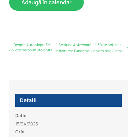
Adaugă în calendar
”Despre Autobiografie” –
Sesiune Aniversară – ”130 de ani de la
Victor Ieronim Stoichiță
înființarea Fundației Universitare Carol I”
Detalii
Dată:
15/04/2025
Oră: