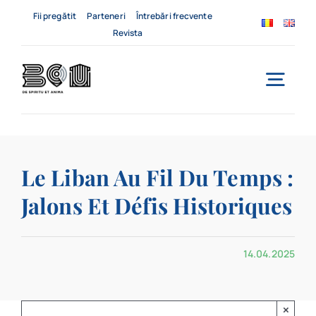
Skip
Fii pregătit
Parteneri
Întrebări frecvente
to
Revista
content
Togg
Navi
Acasă
Le Liban Au Fil Du Temps :
Despre noi
Jalons Et Défis Historiques
Servicii
14.04.2025
Evenimente
Contact
×