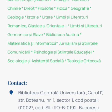
Chimie
*
Drept
*
Filosofie
*
Fizică
*
Geografie
*
Geologie
*
Istorie
*
Litere
*
Limbi și Literaturi
Romanice, Clasice si Orientale –
*
Limbi și Literaturi
Germanice şi Slave
*
Biblioteca Austria
*
Matematicã și Informatică
*
Jurnalism şi Ştiinţele
Comunicării
*
Psihologie şi Ştiinţele Educaţiei
*
Sociologie şi Asistenţă Socială
*
Teologie Ortodoxă
Contact:
Biblioteca Centrală Universitară „Carol I”,
str. Boteanu, nr. 1, sector 1, cod postal:
010027, cod ISIL: RO-B-0192, Bucureşti.