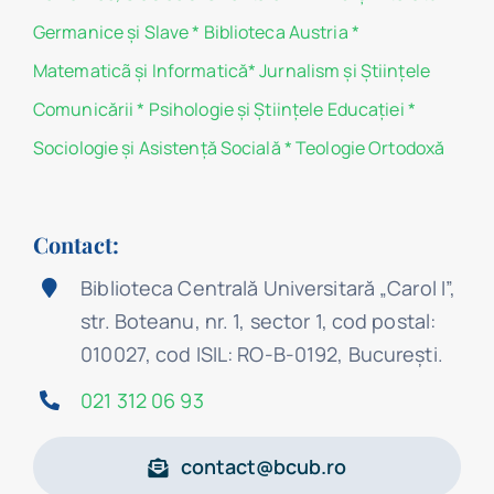
Germanice şi Slave
*
Biblioteca Austria
*
Matematicã și Informatică
*
Jurnalism şi Ştiinţele
Comunicării
*
Psihologie şi Ştiinţele Educaţiei
*
Sociologie şi Asistenţă Socială
*
Teologie Ortodoxă
Contact:
Biblioteca Centrală Universitară „Carol I”,
str. Boteanu, nr. 1, sector 1, cod postal:
010027, cod ISIL: RO-B-0192, Bucureşti.
021 312 06 93
contact@bcub.ro