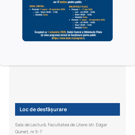
Facultatea de Litere a Universității din București /
Centrul de Excelență în Studiul Imaginii (CESI)
Loc de desfășurare
Sala de Lectură, Facultatea de Litere str. Edgar
Quinet, nr 5-7