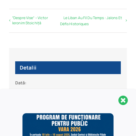
”Despre Vise” – Victor
Le Liban Au Fil Du Temps : Jalons Et
Ieronim Stoichiță
Défis Historiques
Detalii
Dată:
09/04/2025
Oră:
4:00 pm
Organizator