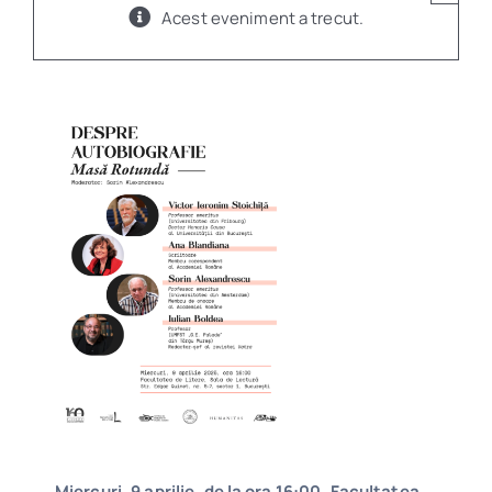
Acest eveniment a trecut.
Program
Biblioteca digitală
Catalog
Miercuri, 9 aprilie,
de la ora 16:00, Facultatea