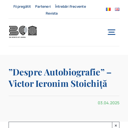
Skip
Fii pregătit
Parteneri
Întrebări frecvente
to
Revista
content
Togg
Navi
Acasă
”Despre Autobiografie” –
Despre noi
Victor Ieronim Stoichiță
Servicii
03.04.2025
Evenimente
Contact
×