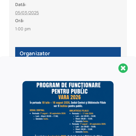
Dată:
05/03/2025
Oră:
1:00 pm
Organizator
Academia Oamenilor de Știință din România/
Academia de Studii Economice din București /
Universitatea Națională de Artă Teatrală și
Cenamatografică ”I.L. Caragiale” din București