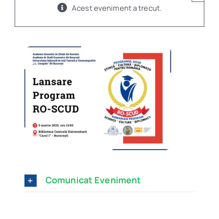
Acest eveniment a trecut.
Program
Biblioteca digitală
Catalog
Comunicat Eveniment