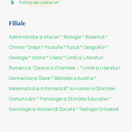
Politica de cookie-uri
Filiale
Administraţie şi Afaceri
*
Biologie
*
Botanică
*
Chimie
*
Drept
*
Filosofie
*
Fizică
*
Geografie
*
Geologie
*
Istorie
*
Litere
*
Limbi și Literaturi
Romanice, Clasice si Orientale –
*
Limbi și Literaturi
Germanice şi Slave
*
Biblioteca Austria
*
Matematicã și Informatică
*
Jurnalism şi Ştiinţele
Comunicării
*
Psihologie şi Ştiinţele Educaţiei
*
Sociologie şi Asistenţă Socială
*
Teologie Ortodoxă