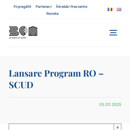
Skip
Fii pregătit
Parteneri
Întrebări frecvente
to
Revista
content
Togg
Navi
Acasă
Lansare Program RO –
Despre noi
SCUD
Servicii
05.03.2025
Evenimente
Contact
×