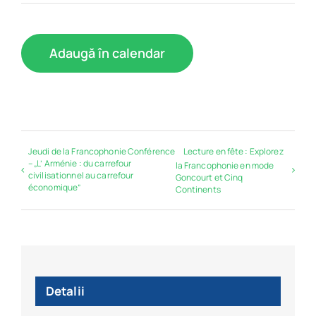
Adaugă în calendar
Jeudi de la Francophonie Conférence
Lecture en fête : Explorez
– „L’ Arménie : du carrefour
la Francophonie en mode
civilisationnel au carrefour
Goncourt et Cinq
économique”
Continents
Detalii