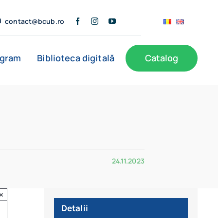
contact@bcub.ro
ogram
Biblioteca digitală
Catalog
24.11.2023
×
Detalii