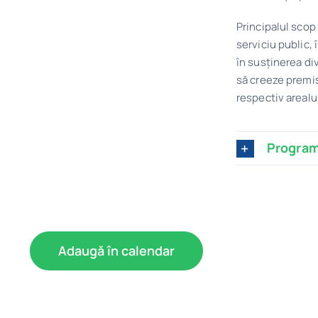
Principalul scop
serviciu public, 
în susținerea di
să creeze premis
respectiv arealul
Progra
Adaugă în calendar