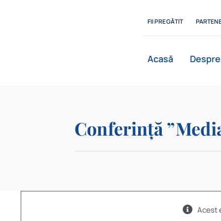
Skip
to
FII PREGĂTIT
PARTENE
content
Acasă
Despre
Conferință ”Medi
Acest 