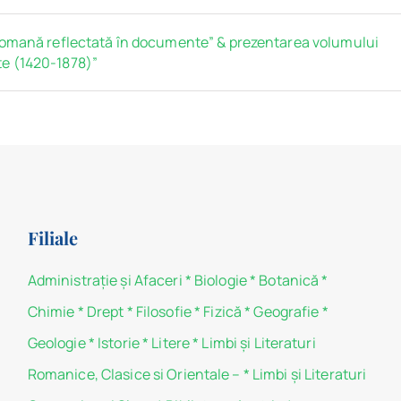
tomană reflectată în documente” & prezentarea volumului
e (1420-1878)”
Filiale
Administraţie şi Afaceri
*
Biologie
*
Botanică
*
Chimie
*
Drept
*
Filosofie
*
Fizică
*
Geografie
*
Geologie
*
Istorie
*
Litere
*
Limbi și Literaturi
Romanice, Clasice si Orientale –
*
Limbi și Literaturi