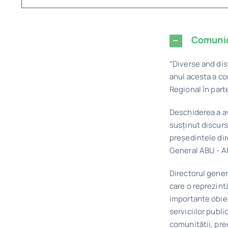
Comuni
”Diverse and di
anul acesta a co
Regional
în part
Deschiderea a av
susținut discursu
președintele di
General ABU - 
Directorul genera
care o reprezint
importante obiec
serviciilor publi
comunității, pre