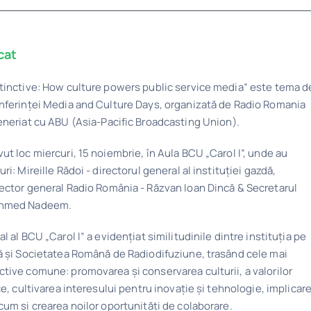
cat
stinctive: How culture powers public service media” este tema d
nferinței Media and Culture Days, organizată de
Radio Romania
eneriat cu
ABU
(Asia-Pacific Broadcasting Union).
ut loc miercuri, 15 noiembrie, în Aula BCU „Carol I”, unde au
ri: Mireille Rădoi - directorul general al instituției gazdă,
rector general
Radio România
- Răzvan Ioan Dincă & Secretarul
Ahmed Nadeem.
l al BCU „Carol I” a evidențiat similitudinile dintre instituția pe
ă și Societatea Română de Radiodifuziune, trasând cele mai
tive comune: promovarea și conservarea culturii, a valorilor
ce, cultivarea interesului pentru inovație și tehnologie, implicar
cum și crearea noilor oportunități de colaborare.