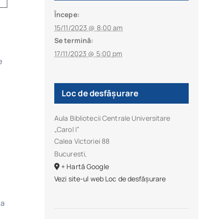
Începe:
15/11/2023 @ 8:00 am
Se termină:
17/11/2023 @ 5:00 pm
e
Loc de desfășurare
Aula Bibliotecii Centrale Universitare
„Carol I”
Calea Victoriei 88
Bucuresti
,
+ Hartă Google
Vezi site-ul web Loc de desfășurare
ea