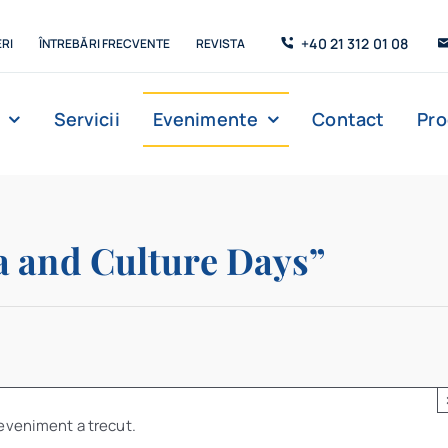
+40 21 312 01 08
RI
ÎNTREBĂRI FRECVENTE
REVISTA
Servicii
Evenimente
Contact
Pr
a and Culture Days”
eveniment a trecut.