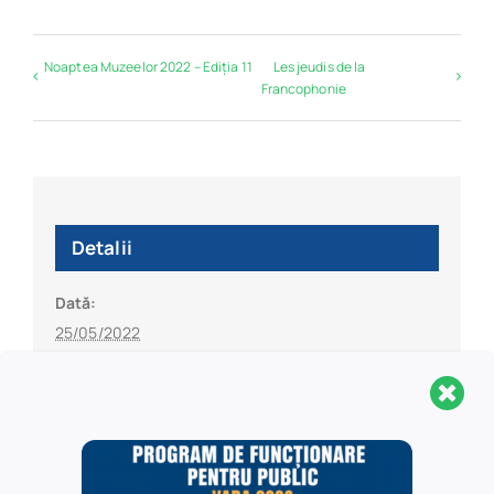
Noaptea Muzeelor 2022 – Ediția 11
Les jeudis de la
Francophonie
Detalii
Dată:
25/05/2022
Oră:
10:00 am - 2:00 pm
Organizatori