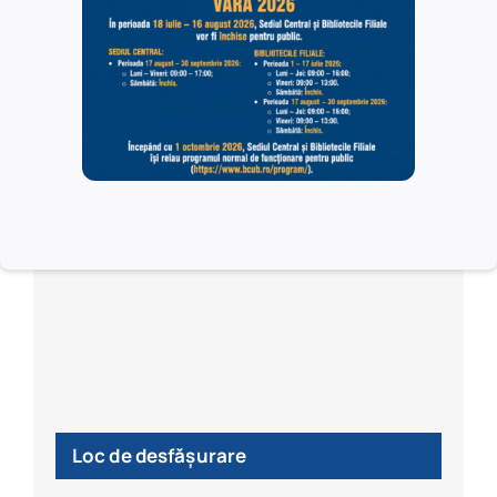
Biblioteca Centrală Universitară „Carol I”
Ambasada Portugaliei în România
Camera de Comerț și Industrii Bilaterală România-
Portugalia
Loc de desfășurare