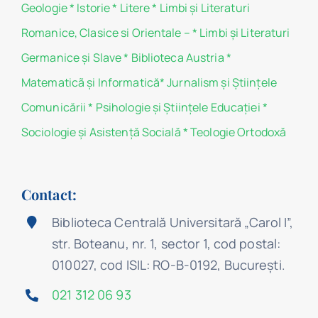
Geologie
*
Istorie
*
Litere
*
Limbi și Literaturi
Romanice, Clasice si Orientale –
*
Limbi și Literaturi
Germanice şi Slave
*
Biblioteca Austria
*
Matematicã și Informatică
*
Jurnalism şi Ştiinţele
Comunicării
*
Psihologie şi Ştiinţele Educaţiei
*
Sociologie şi Asistenţă Socială
*
Teologie Ortodoxă
Contact:
Biblioteca Centrală Universitară „Carol I”,
str. Boteanu, nr. 1, sector 1, cod postal:
010027, cod ISIL: RO-B-0192, Bucureşti.
021 312 06 93