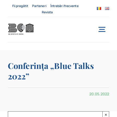
Skip
Fii pregătit
Parteneri
Întrebări frecvente
to
Revista
content
Togg
Navi
Acasă
Conferința „Blue Talks
Despre noi
2022”
Servicii
20.05.2022
Evenimente
Contact
×