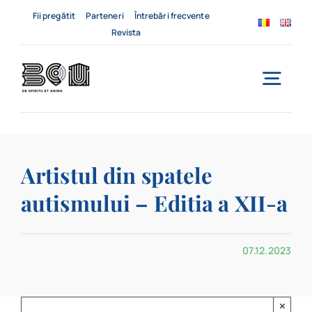
Skip
Fii pregătit
Parteneri
Întrebări frecvente
to
Revista
content
Togg
Navi
Acasă
Artistul din spatele
Despre noi
autismului – Editia a XII-a
Servicii
07.12.2023
Evenimente
Contact
×