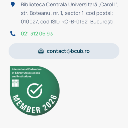
Biblioteca Centrală Universitară „Carol I”,
str. Boteanu, nr. 1, sector 1, cod postal:
010027, cod ISIL: RO-B-0192, Bucureşti.
021 312 06 93
contact@bcub.ro