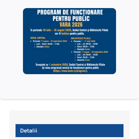
Adaugă în calendar
Rezultatele
Conferința de închidere a proiectului
testelor PISA,
„Consolidarea capacității Arhivelor Naționale
dezbătute în Aula
de furnizare a serviciilor publice (e-VITALA)”
BCU „Carol I”
Detalii