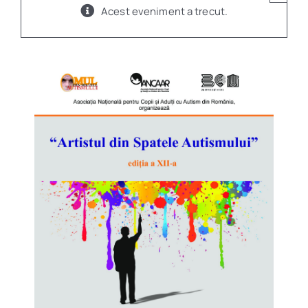
Acest eveniment a trecut.
Program
Biblioteca digitală
Catalog