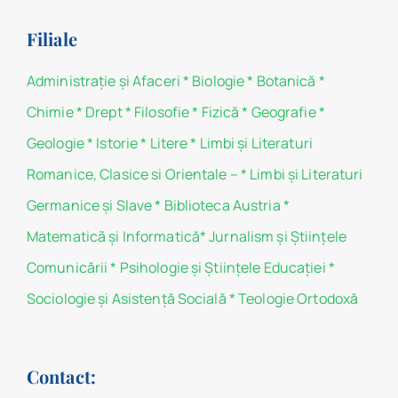
Filiale
Administraţie şi Afaceri
*
Biologie
*
Botanică
*
Chimie
*
Drept
*
Filosofie
*
Fizică
*
Geografie
*
Geologie
*
Istorie
*
Litere
*
Limbi și Literaturi
Romanice, Clasice si Orientale –
*
Limbi și Literaturi
Germanice şi Slave
*
Biblioteca Austria
*
Matematicã și Informatică
*
Jurnalism şi Ştiinţele
Comunicării
*
Psihologie şi Ştiinţele Educaţiei
*
Sociologie şi Asistenţă Socială
*
Teologie Ortodoxă
Contact: