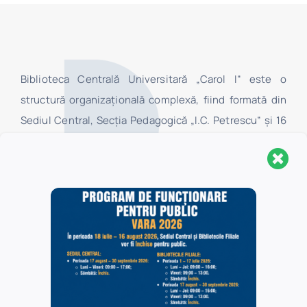
Biblioteca Centrală Universitară „Carol I” este o
structură organizaţională complexă, fiind formată din
Sediul Central, Secţia Pedagogică „I.C. Petrescu” şi 16
biblioteci filiale, localizate în Universitatea din
Bucureşti. În Sediul Central au acces toate categoriile
de utilizatori, în timp ce în bibliotecile filiale au acces,
la centrele de împrumut, numai studenţii şi cadrele
didactice ale facultăților Universității din București, iar
în sălile de lectură ale acestora au acces toate
categoriile de utilizatori.
Politica de confidențialitate