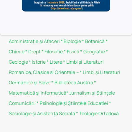
Politica de cookie-uri
Filiale
Administraţie şi Afaceri
*
Biologie
*
Botanică
*
Chimie
*
Drept
*
Filosofie
*
Fizică
*
Geografie
*
Geologie
*
Istorie
*
Litere
*
Limbi și Literaturi
Romanice, Clasice si Orientale –
*
Limbi și Literaturi
Germanice şi Slave
*
Biblioteca Austria
*
Matematicã și Informatică
*
Jurnalism şi Ştiinţele
Comunicării
*
Psihologie şi Ştiinţele Educaţiei
*
Sociologie şi Asistenţă Socială
*
Teologie Ortodoxă