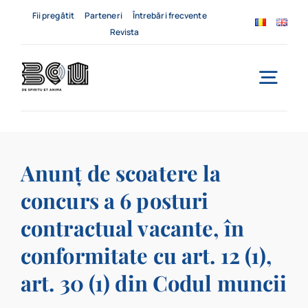
Skip
Fii pregătit
Parteneri
Întrebări frecvente
to
Revista
content
Togg
Navi
Acasă
Anunț de scoatere la
Despre noi
concurs a 6 posturi
Servicii
contractual vacante, în
Evenimente
conformitate cu art. 12 (1),
art. 30 (1) din Codul muncii
Contact