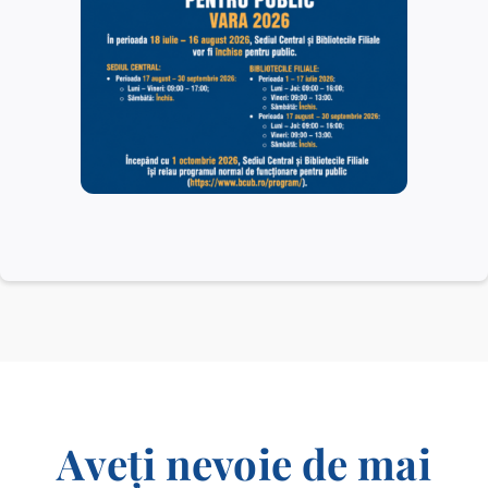
Situația funcțiilor din
Rezultate finale – postul
BCU „Carol I” la data de
vacant de Îngrijitor –
30 martie 2026
Serviciul Administrativ.
Tehnic.
01/04/2026
15/12/2025
Aveți nevoie de mai