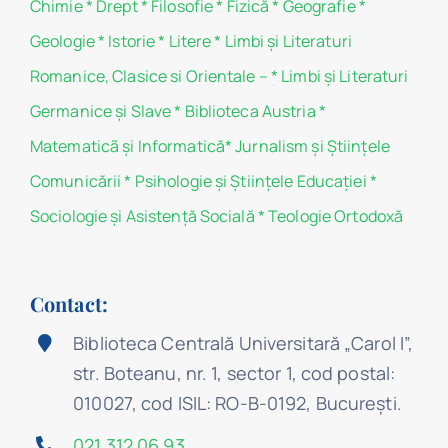
Chimie
*
Drept
*
Filosofie
*
Fizică
*
Geografie
*
Geologie
*
Istorie
*
Litere
*
Limbi și Literaturi
Romanice, Clasice si Orientale –
*
Limbi și Literaturi
Germanice şi Slave
*
Biblioteca Austria
*
Matematicã și Informatică
*
Jurnalism şi Ştiinţele
Comunicării
*
Psihologie şi Ştiinţele Educaţiei
*
Sociologie şi Asistenţă Socială
*
Teologie Ortodoxă
Contact:
Biblioteca Centrală Universitară „Carol I”,
str. Boteanu, nr. 1, sector 1, cod postal:
010027, cod ISIL: RO-B-0192, Bucureşti.
021 312 06 93