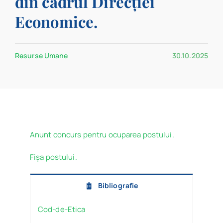
din cadrul Direcției
Program
Economice.
Biblioteca digitală
Resurse Umane
30.10.2025
Catalog
Anunt concurs pentru ocuparea postului.
Fișa postului.
Bibliografie
Cod-de-Etica