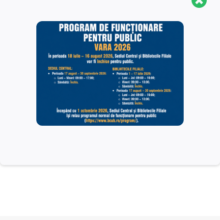
Aveți nevoie de mai
multe informații
?
CONTACT