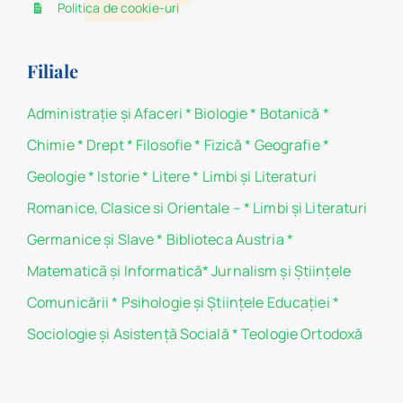
Politica de cookie-uri
Filiale
Administraţie şi Afaceri
*
Biologie
*
Botanică
*
Chimie
*
Drept
*
Filosofie
*
Fizică
*
Geografie
*
Geologie
*
Istorie
*
Litere
*
Limbi și Literaturi
Romanice, Clasice si Orientale –
*
Limbi și Literaturi
Germanice şi Slave
*
Biblioteca Austria
*
Matematicã și Informatică
*
Jurnalism şi Ştiinţele
Comunicării
*
Psihologie şi Ştiinţele Educaţiei
*
Sociologie şi Asistenţă Socială
*
Teologie Ortodoxă