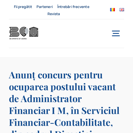
Skip
Fii pregătit
Parteneri
Întrebări frecvente
to
Revista
content
Togg
Navi
Acasă
Anunț concurs pentru
Despre noi
ocuparea postului vacant
Servicii
de Administrator
Evenimente
Financiar I M, în Serviciul
Financiar-Contabilitate,
Contact