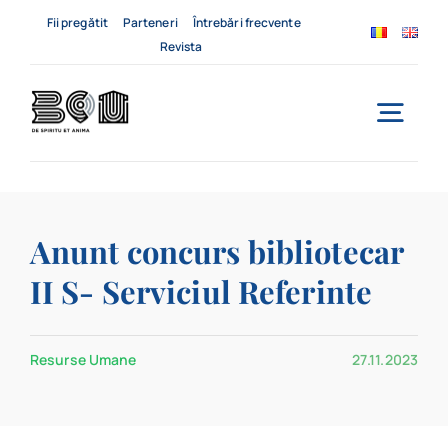
Skip
Fii pregătit
Parteneri
Întrebări frecvente
to
Revista
content
Togg
Navi
Acasă
Anunt concurs bibliotecar
Despre noi
II S- Serviciul Referinte
Servicii
Resurse Umane
27.11.2023
Evenimente
Contact