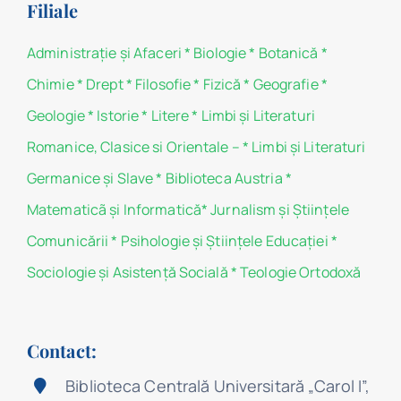
Filiale
Administraţie şi Afaceri
*
Biologie
*
Botanică
*
Chimie
*
Drept
*
Filosofie
*
Fizică
*
Geografie
*
Geologie
*
Istorie
*
Litere
*
Limbi și Literaturi
Romanice, Clasice si Orientale –
*
Limbi și Literaturi
Germanice şi Slave
*
Biblioteca Austria
*
Matematicã și Informatică
*
Jurnalism şi Ştiinţele
Comunicării
*
Psihologie şi Ştiinţele Educaţiei
*
Sociologie şi Asistenţă Socială
*
Teologie Ortodoxă
Contact:
Biblioteca Centrală Universitară „Carol I”,