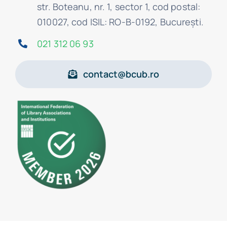
str. Boteanu, nr. 1, sector 1, cod postal:
010027, cod ISIL: RO-B-0192, Bucureşti.
021 312 06 93
contact@bcub.ro