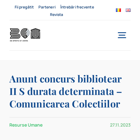
Skip
Fii pregătit
Parteneri
Întrebări frecvente
to
Revista
content
Togg
Navi
Acasă
Anunt concurs bibliotear
Despre noi
II S durata determinata –
Servicii
Comunicarea Colectiilor
Evenimente
Resurse Umane
27.11.2023
Contact