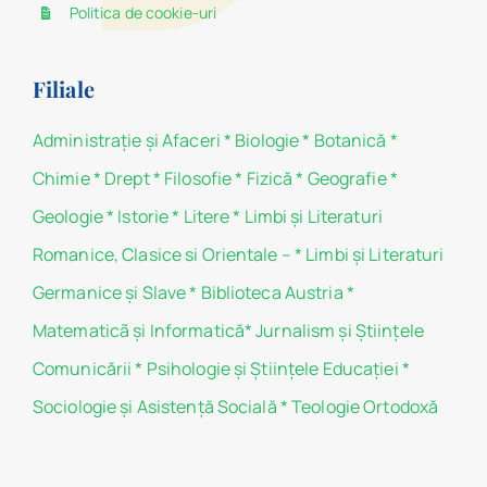
Politica de cookie-uri
Filiale
Administraţie şi Afaceri
*
Biologie
*
Botanică
*
Chimie
*
Drept
*
Filosofie
*
Fizică
*
Geografie
*
Geologie
*
Istorie
*
Litere
*
Limbi și Literaturi
Romanice, Clasice si Orientale –
*
Limbi și Literaturi
Germanice şi Slave
*
Biblioteca Austria
*
Matematicã și Informatică
*
Jurnalism şi Ştiinţele
Comunicării
*
Psihologie şi Ştiinţele Educaţiei
*
Sociologie şi Asistenţă Socială
*
Teologie Ortodoxă