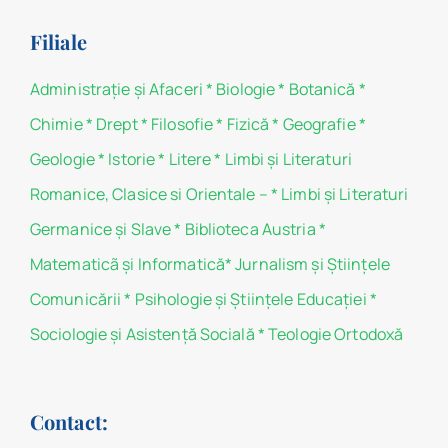
Filiale
Administraţie şi Afaceri
*
Biologie
*
Botanică
*
Chimie
*
Drept
*
Filosofie
*
Fizică
*
Geografie
*
Geologie
*
Istorie
*
Litere
*
Limbi și Literaturi
Romanice, Clasice si Orientale –
*
Limbi și Literaturi
Germanice şi Slave
*
Biblioteca Austria
*
Matematicã și Informatică
*
Jurnalism şi Ştiinţele
Comunicării
*
Psihologie şi Ştiinţele Educaţiei
*
Sociologie şi Asistenţă Socială
*
Teologie Ortodoxă
Contact: