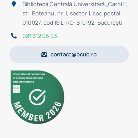
Biblioteca Centrală Universitară „Carol I”,
str. Boteanu, nr. 1, sector 1, cod postal:
010027, cod ISIL: RO-B-0192, Bucureşti.
021 312 06 93
contact@bcub.ro