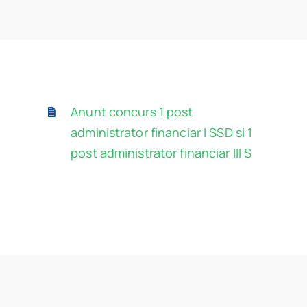
Program
Biblioteca digitală
Catalog
Anunt concurs 1 post
administrator financiar I SSD si 1
post administrator financiar III S