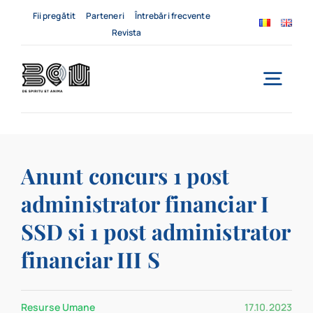
Skip
Fii pregătit
Parteneri
Întrebări frecvente
to
Revista
content
Togg
Navi
Acasă
Anunt concurs 1 post
Despre noi
administrator financiar I
Servicii
SSD si 1 post administrator
Evenimente
financiar III S
Contact
Resurse Umane
17.10.2023