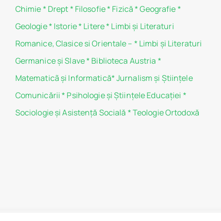
Chimie
*
Drept
*
Filosofie
*
Fizică
*
Geografie
*
Geologie
*
Istorie
*
Litere
*
Limbi și Literaturi
Romanice, Clasice si Orientale –
*
Limbi și Literaturi
Germanice şi Slave
*
Biblioteca Austria
*
Matematicã și Informatică
*
Jurnalism şi Ştiinţele
Comunicării
*
Psihologie şi Ştiinţele Educaţiei
*
Sociologie şi Asistenţă Socială
*
Teologie Ortodoxă