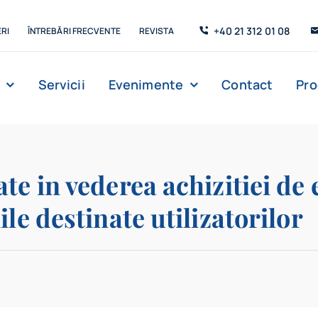
+40 21 312 01 08
RI
ÎNTREBĂRI FRECVENTE
REVISTA
Servicii
Evenimente
Contact
Pr
Management
Strada de C’Arte
Săli de lectur
ate in vederea achizitiei d
ile destinate utilizatorilor