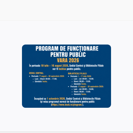
Anunț de atribuire a Acordului Cadru de Servicii de
Siguranță (Pază și Protecție)
29/06/2026