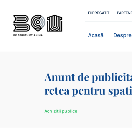
Skip
to
FII PREGĂTIT
PARTENE
content
Acasă
Despre
Istoric
Anunt de publicit
retea pentru spati
Departamente
Achizitii publice