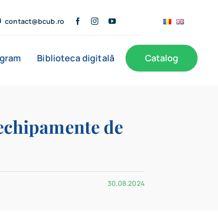
contact@bcub.ro
ogram
Biblioteca digitală
Catalog
ă
BCU în presă
Informații publice
Noutăți
e echipamente de
Filiale
30.08.2024