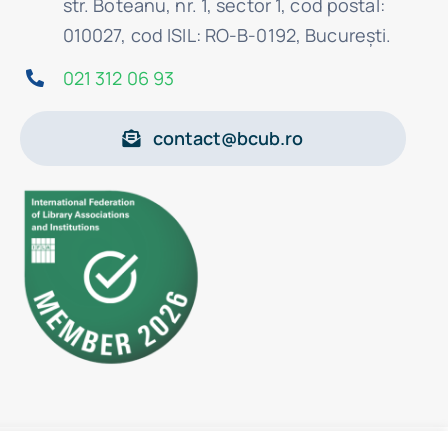
str. Boteanu, nr. 1, sector 1, cod postal:
010027, cod ISIL: RO-B-0192, Bucureşti.
021 312 06 93
contact@bcub.ro