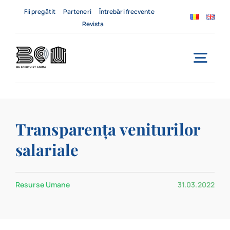
Skip
Fii pregătit
Parteneri
Întrebări frecvente
to
Revista
content
Togg
Navi
Acasă
Transparența veniturilor
Despre noi
salariale
Servicii
Resurse Umane
31.03.2022
Evenimente
Contact