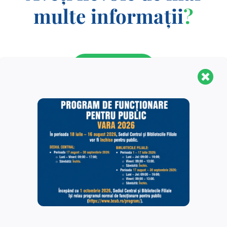
multe informații
?
CONTACT
Biblioteca Centrală Universitară „Carol I” este o
structură organizaţională complexă, fiind formată din