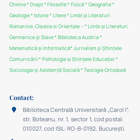
Chimie
*
Drept
*
Filosofie
*
Fizică
*
Geografie
*
Geologie
*
Istorie
*
Litere
*
Limbi și Literaturi
Romanice, Clasice si Orientale –
*
Limbi și Literaturi
Germanice şi Slave
*
Biblioteca Austria
*
Matematicã și Informatică
*
Jurnalism şi Ştiinţele
Comunicării
*
Psihologie şi Ştiinţele Educaţiei
*
Sociologie şi Asistenţă Socială
*
Teologie Ortodoxă
Contact:
Biblioteca Centrală Universitară „Carol I”,
str. Boteanu, nr. 1, sector 1, cod postal:
010027, cod ISIL: RO-B-0192, Bucureşti.