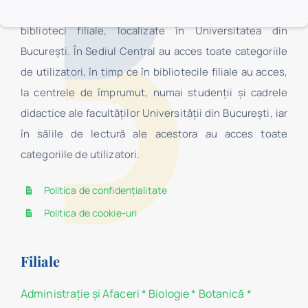
Sediul Central, Secţia Pedagogică „I.C. Petrescu” şi 16
biblioteci filiale, localizate în Universitatea din
Bucureşti. În Sediul Central au acces toate categoriile
de utilizatori, în timp ce în bibliotecile filiale au acces,
la centrele de împrumut, numai studenţii şi cadrele
didactice ale facultăților Universității din București, iar
în sălile de lectură ale acestora au acces toate
categoriile de utilizatori.
Politica de confidențialitate
Politica de cookie-uri
Filiale
Administraţie şi Afaceri
*
Biologie
*
Botanică
*