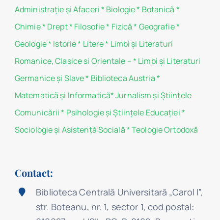
Administraţie şi Afaceri
*
Biologie
*
Botanică
*
Chimie
*
Drept
*
Filosofie
*
Fizică
*
Geografie
*
Geologie
*
Istorie
*
Litere
*
Limbi și Literaturi
Romanice, Clasice si Orientale –
*
Limbi și Literaturi
Germanice şi Slave
*
Biblioteca Austria
*
Matematicã și Informatică
*
Jurnalism şi Ştiinţele
Comunicării
*
Psihologie şi Ştiinţele Educaţiei
*
Sociologie şi Asistenţă Socială
*
Teologie Ortodoxă
Contact:
Biblioteca Centrală Universitară „Carol I”,
str. Boteanu, nr. 1, sector 1, cod postal: