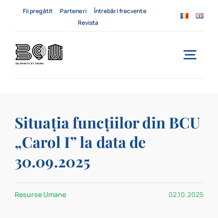
Skip
Fii pregătit
Parteneri
Întrebări frecvente
to
Revista
content
Togg
Navi
Acasă
Situația funcțiilor din BCU
Despre noi
„Carol I” la data de
Servicii
30.09.2025
Evenimente
Resurse Umane
02.10.2025
Contact