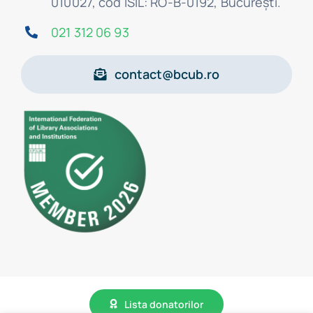
010027, cod ISIL: RO-B-0192, Bucureşti.
021 312 06 93
contact@bcub.ro
Lista donatorilor