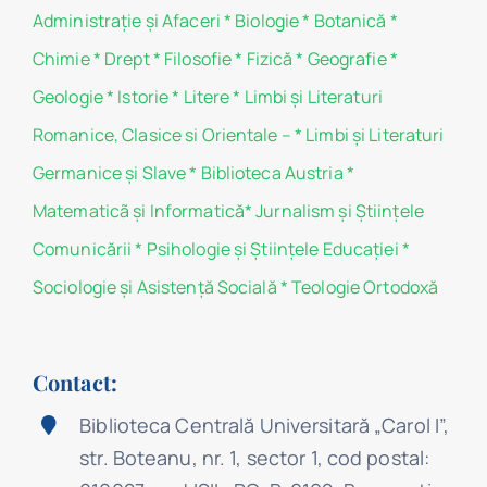
Administraţie şi Afaceri
*
Biologie
*
Botanică
*
Chimie
*
Drept
*
Filosofie
*
Fizică
*
Geografie
*
Geologie
*
Istorie
*
Litere
*
Limbi și Literaturi
Romanice, Clasice si Orientale –
*
Limbi și Literaturi
Germanice şi Slave
*
Biblioteca Austria
*
Matematicã și Informatică
*
Jurnalism şi Ştiinţele
Comunicării
*
Psihologie şi Ştiinţele Educaţiei
*
Sociologie şi Asistenţă Socială
*
Teologie Ortodoxă
Contact:
Biblioteca Centrală Universitară „Carol I”,
str. Boteanu, nr. 1, sector 1, cod postal: