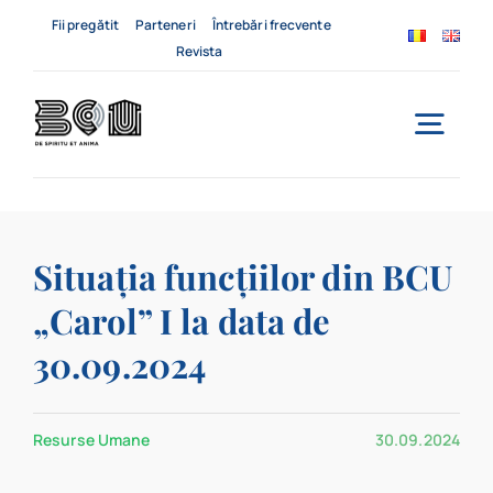
Skip
Fii pregătit
Parteneri
Întrebări frecvente
to
Revista
content
Togg
Navi
Acasă
Situația funcțiilor din BCU
Despre noi
„Carol” I la data de
Servicii
30.09.2024
Evenimente
Resurse Umane
30.09.2024
Contact