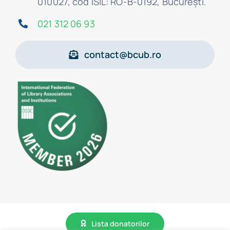
010027, cod ISIL: RO-B-0192, Bucureşti.
021 312 06 93
contact@bcub.ro
Lista donatorilor