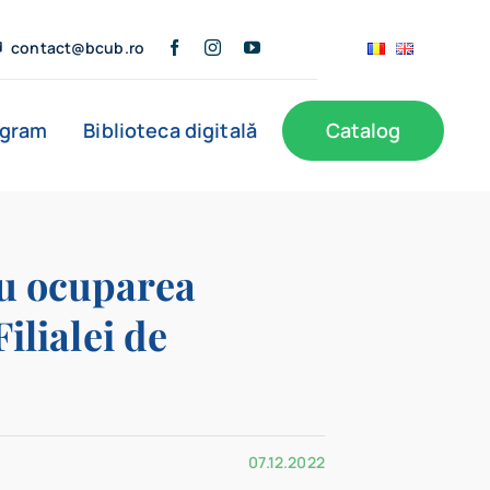
contact@bcub.ro
ogram
Biblioteca digitală
Catalog
ă
BCU în presă
Informații publice
Noutăți
ru ocuparea
ilialei de
Filiale
07.12.2022