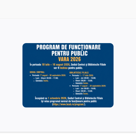
Rezultate finale – postul vacant de Îngrijitor – Serviciul
Administrativ. Tehnic.
15/12/2025