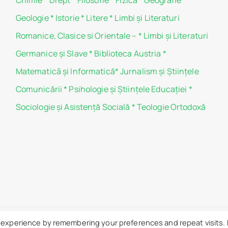
Chimie
*
Drept
*
Filosofie
*
Fizică
*
Geografie
*
Geologie
*
Istorie
*
Litere
*
Limbi și Literaturi
Romanice, Clasice si Orientale –
*
Limbi și Literaturi
Germanice şi Slave
*
Biblioteca Austria
*
Matematicã și Informatică
*
Jurnalism şi Ştiinţele
Comunicării
*
Psihologie şi Ştiinţele Educaţiei
*
Sociologie şi Asistenţă Socială
*
Teologie Ortodoxă
 experience by remembering your preferences and repeat visits.