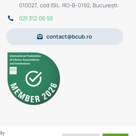
010027, cod ISIL: RO-B-0192, Bucureşti.
021 312 06 93
contact@bcub.ro
 By