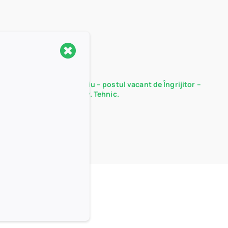
Rezultate probă interviu – postul vacant de Îngrijitor –
Serviciul Administrativ. Tehnic.
15/12/2025