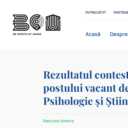
Skip
to
FII PREGĂTIT
PARTENE
content
Acasă
Despre
Istoric
Rezultatul contes
postului vacant de 
Departamente
Psihologie și Știi
Resurse Umane