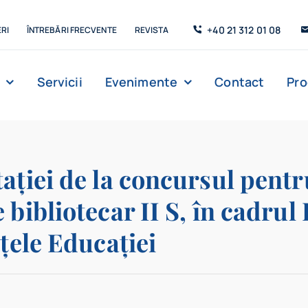
+40 21 312 01 08
RI
ÎNTREBĂRI FRECVENTE
REVISTA
Servicii
Evenimente
Contact
Pr
Management
Strada de C’Arte
Săli de lectur
tației de la concursul pent
bibliotecar II S, în cadrul F
nțele Educației