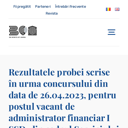
Skip
Fii pregătit
Parteneri
Întrebări frecvente
to
Revista
content
Togg
Navi
Acasă
Rezultatele probei scrise
Despre noi
în urma concursului din
Servicii
data de 26.04.2023, pentru
Evenimente
postul vacant de
administrator financiar I
Contact