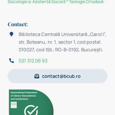
Sociologie şi Asistenţă Socială
*
Teologie Ortodoxă
Contact:
Biblioteca Centrală Universitară „Carol I”,
str. Boteanu, nr. 1, sector 1, cod postal:
010027, cod ISIL: RO-B-0192, Bucureşti.
021 312 06 93
contact@bcub.ro