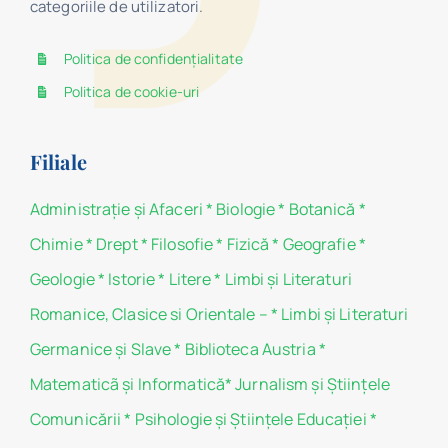
categoriile de utilizatori.
Politica de confidențialitate
Politica de cookie-uri
Filiale
Administraţie şi Afaceri
*
Biologie
*
Botanică
*
Chimie
*
Drept
*
Filosofie
*
Fizică
*
Geografie
*
Geologie
*
Istorie
*
Litere
*
Limbi și Literaturi
Romanice, Clasice si Orientale –
*
Limbi și Literaturi
Germanice şi Slave
*
Biblioteca Austria
*
Matematicã și Informatică
*
Jurnalism şi Ştiinţele
Comunicării
*
Psihologie şi Ştiinţele Educaţiei
*