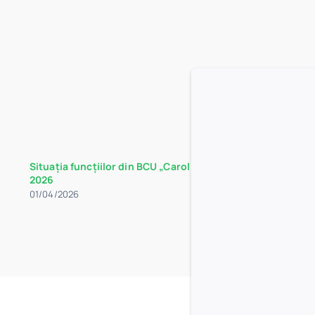
Situația funcțiilor din BCU „Carol I” la data de 30 martie
2026
01/04/2026