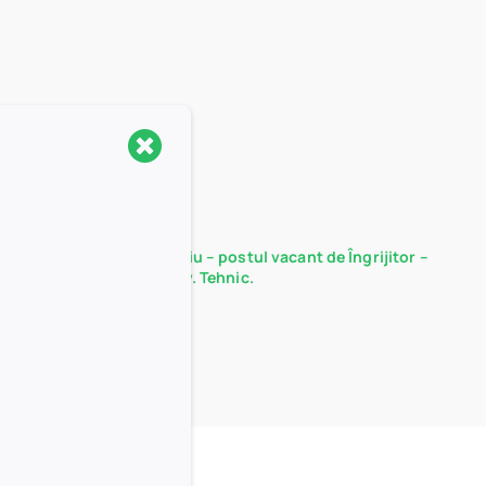
Rezultate probă interviu – postul vacant de Îngrijitor –
Serviciul Administrativ. Tehnic.
15/12/2025