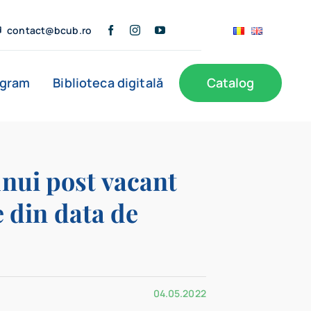
contact@bcub.ro
ogram
Biblioteca digitală
Catalog
ă
BCU în presă
Informații publice
Noutăți
unui post vacant
e din data de
Filiale
04.05.2022