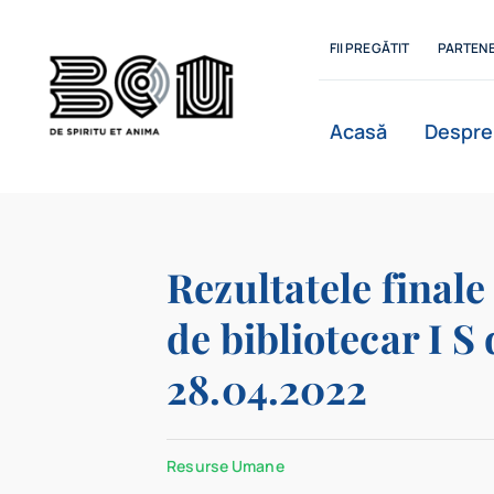
Skip
to
FII PREGĂTIT
PARTENE
content
Acasă
Despre
Istoric
Rezultatele final
de bibliotecar I S 
Departamente
28.04.2022
Resurse Umane