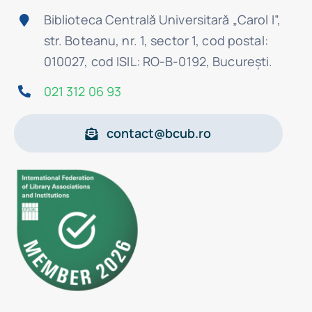
Biblioteca Centrală Universitară „Carol I”,
str. Boteanu, nr. 1, sector 1, cod postal:
010027, cod ISIL: RO-B-0192, Bucureşti.
021 312 06 93
contact@bcub.ro