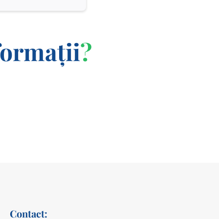
formații
?
Contact: