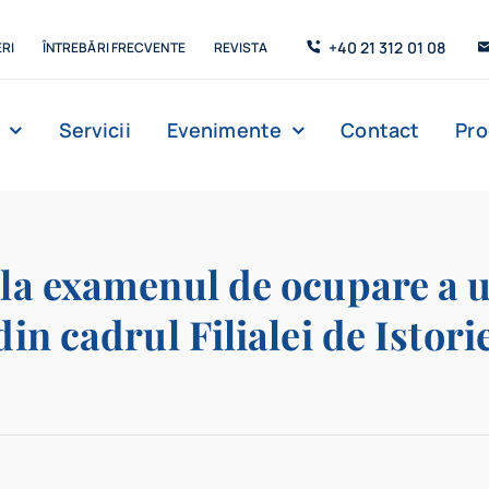
+40 21 312 01 08
RI
ÎNTREBĂRI FRECVENTE
REVISTA
Servicii
Evenimente
Contact
Pr
Management
Strada de C’Arte
Săli de lectur
e la examenul de ocupare a 
din cadrul Filialei de Istori