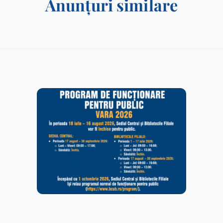
Anunțuri similare
Rezultate finale – postul vacant de Îngrijitor – Serviciul
Administrativ. Tehnic.
15/12/2025