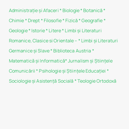
Administraţie şi Afaceri
*
Biologie
*
Botanică
*
Chimie
*
Drept
*
Filosofie
*
Fizică
*
Geografie
*
Geologie
*
Istorie
*
Litere
*
Limbi și Literaturi
Romanice, Clasice si Orientale –
*
Limbi și Literaturi
Germanice şi Slave
*
Biblioteca Austria
*
Matematicã și Informatică
*
Jurnalism şi Ştiinţele
Comunicării
*
Psihologie şi Ştiinţele Educaţiei
*
Sociologie şi Asistenţă Socială
*
Teologie Ortodoxă