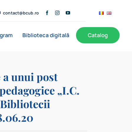
contact@bcub.ro
ogram
Biblioteca digitală
Catalog
ă
BCU în presă
Informații publice
Noutăți
 a unui post
 pedagogice „I.C.
Filiale
 Bibliotecii
8.06.20