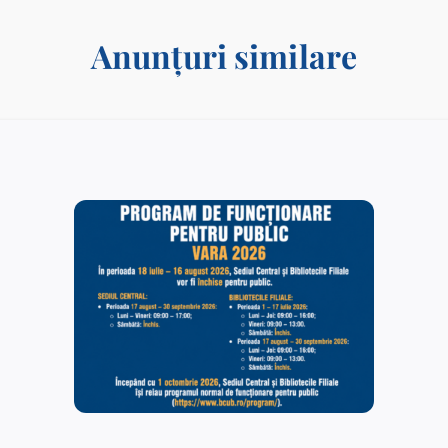
Anunțuri similare
Rezultate finale – postul vacant de Îngrijitor – Serviciul
Administrativ. Tehnic.
15/12/2025