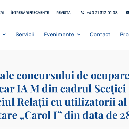
+40 21 312 01 08
RI
ÎNTREBĂRI FRECVENTE
REVISTA
Servicii
Evenimente
Contact
Pr
Management
Strada de C’Arte
Săli de lectur
e ale concursului de ocupare
car IA M din cadrul Secției
ul Relații cu utilizatorii al
tare „Carol I” din data de 2