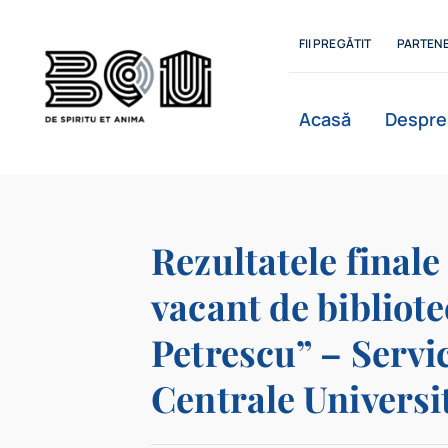
Skip
to
FII PREGĂTIT
PARTENE
content
Acasă
Despre
Istoric
Rezultatele final
vacant de bibliote
Departamente
Petrescu” – Servici
Centrale Universi