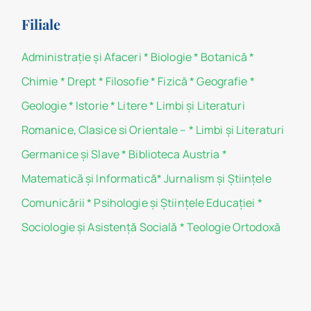
Filiale
Administraţie şi Afaceri
*
Biologie
*
Botanică
*
Chimie
*
Drept
*
Filosofie
*
Fizică
*
Geografie
*
Geologie
*
Istorie
*
Litere
*
Limbi și Literaturi
Romanice, Clasice si Orientale –
*
Limbi și Literaturi
Germanice şi Slave
*
Biblioteca Austria
*
Matematicã și Informatică
*
Jurnalism şi Ştiinţele
Comunicării
*
Psihologie şi Ştiinţele Educaţiei
*
Sociologie şi Asistenţă Socială
*
Teologie Ortodoxă