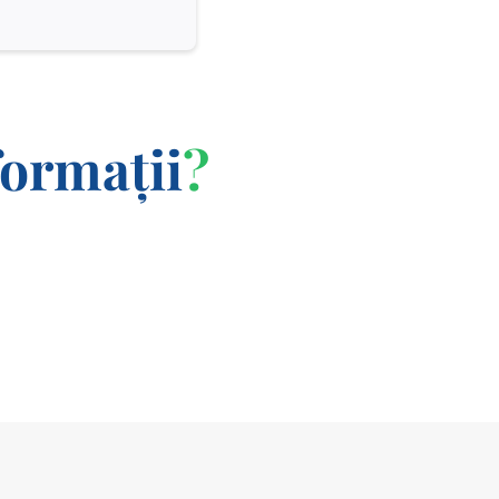
formații
?