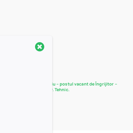
Rezultate probă interviu – postul vacant de Îngrijitor –
Serviciul Administrativ. Tehnic.
15/12/2025