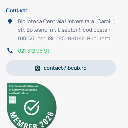
Contact:
Biblioteca Centrală Universitară „Carol I”,
str. Boteanu, nr. 1, sector 1, cod postal:
010027, cod ISIL: RO-B-0192, Bucureşti.
021 312 06 93
contact@bcub.ro