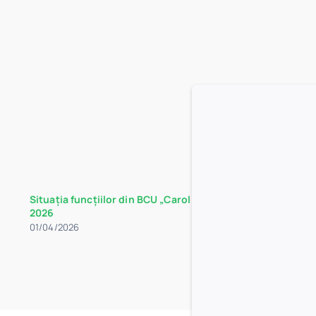
Situația funcțiilor din BCU „Carol I” la data de 30 martie
2026
01/04/2026