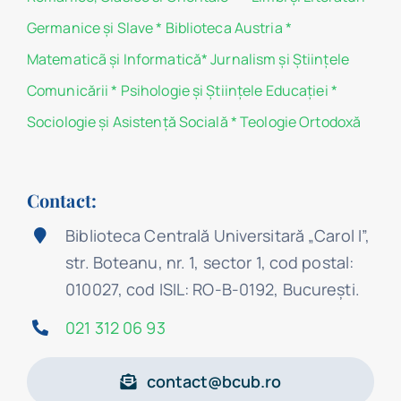
Germanice şi Slave
*
Biblioteca Austria
*
Matematicã și Informatică
*
Jurnalism şi Ştiinţele
Comunicării
*
Psihologie şi Ştiinţele Educaţiei
*
Sociologie şi Asistenţă Socială
*
Teologie Ortodoxă
Contact:
Biblioteca Centrală Universitară „Carol I”,
str. Boteanu, nr. 1, sector 1, cod postal:
010027, cod ISIL: RO-B-0192, Bucureşti.
021 312 06 93
contact@bcub.ro