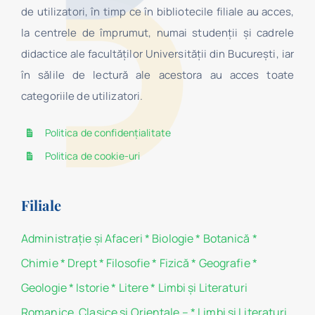
de utilizatori, în timp ce în bibliotecile filiale au acces,
la centrele de împrumut, numai studenţii şi cadrele
didactice ale facultăților Universității din București, iar
în sălile de lectură ale acestora au acces toate
categoriile de utilizatori.
Politica de confidențialitate
Politica de cookie-uri
Filiale
Administraţie şi Afaceri
*
Biologie
*
Botanică
*
Chimie
*
Drept
*
Filosofie
*
Fizică
*
Geografie
*
Geologie
*
Istorie
*
Litere
*
Limbi și Literaturi
Romanice, Clasice si Orientale –
*
Limbi și Literaturi