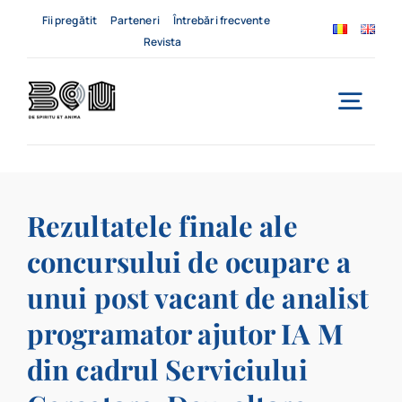
Skip
Fii pregătit
Parteneri
Întrebări frecvente
to
Revista
content
Togg
Navi
Acasă
Rezultatele finale ale
Despre noi
concursului de ocupare a
Servicii
unui post vacant de analist
Evenimente
programator ajutor IA M
din cadrul Serviciului
Contact