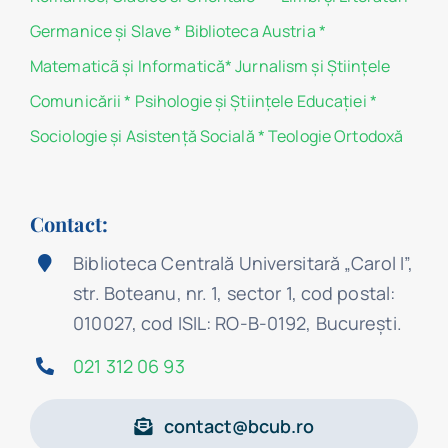
Germanice şi Slave
*
Biblioteca Austria
*
Matematicã și Informatică
*
Jurnalism şi Ştiinţele
Comunicării
*
Psihologie şi Ştiinţele Educaţiei
*
Sociologie şi Asistenţă Socială
*
Teologie Ortodoxă
Contact:
Biblioteca Centrală Universitară „Carol I”,
str. Boteanu, nr. 1, sector 1, cod postal:
010027, cod ISIL: RO-B-0192, Bucureşti.
021 312 06 93
contact@bcub.ro