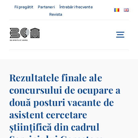
Skip
Fii pregătit
Parteneri
Întrebări frecvente
to
Revista
content
Togg
Navi
Acasă
Rezultatele finale ale
Despre noi
concursului de ocupare a
Servicii
două posturi vacante de
Evenimente
asistent cercetare
științifică din cadrul
Contact