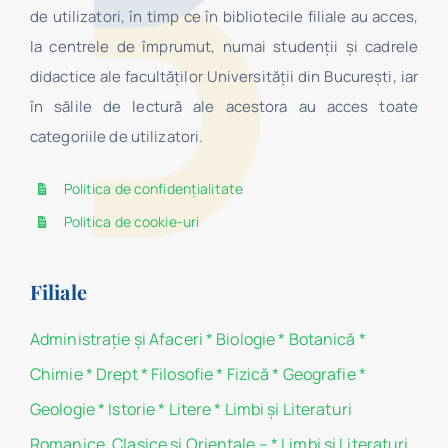
de utilizatori, în timp ce în bibliotecile filiale au acces,
la centrele de împrumut, numai studenţii şi cadrele
didactice ale facultăților Universității din București, iar
în sălile de lectură ale acestora au acces toate
categoriile de utilizatori.
Politica de confidențialitate
Politica de cookie-uri
Filiale
Administraţie şi Afaceri
*
Biologie
*
Botanică
*
Chimie
*
Drept
*
Filosofie
*
Fizică
*
Geografie
*
Geologie
*
Istorie
*
Litere
*
Limbi și Literaturi
Romanice, Clasice si Orientale –
*
Limbi și Literaturi