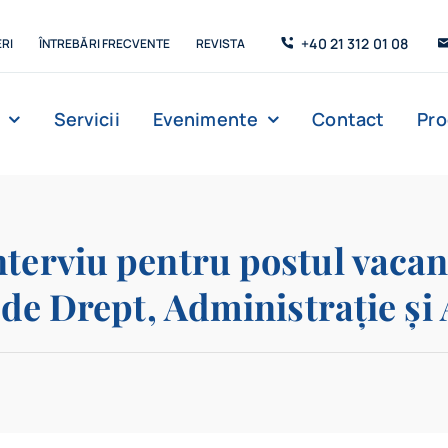
+40 21 312 01 08
RI
ÎNTREBĂRI FRECVENTE
REVISTA
Servicii
Evenimente
Contact
Pr
Management
Strada de C’Arte
Săli de lectur
terviu pentru postul vacant
a de Drept, Administrație și 