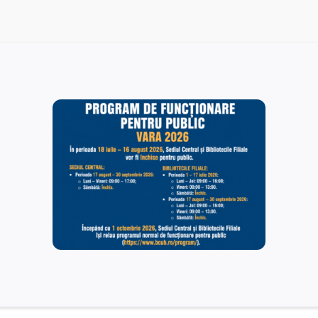
Rezultate finale – postul vacant de Îngrijitor – Serviciul
Administrativ. Tehnic.
15/12/2025