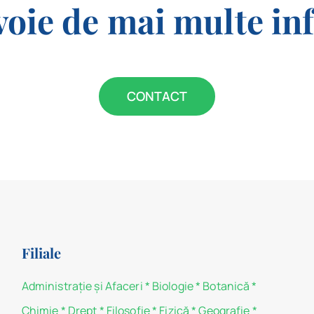
voie de mai multe in
CONTACT
Filiale
Administraţie şi Afaceri
*
Biologie
*
Botanică
*
Chimie
*
Drept
*
Filosofie
*
Fizică
*
Geografie
*