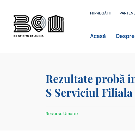
Skip
to
FII PREGĂTIT
PARTENE
content
Acasă
Despre
Istoric
Rezultate probă in
S Serviciul Filial
Departamente
Resurse Umane