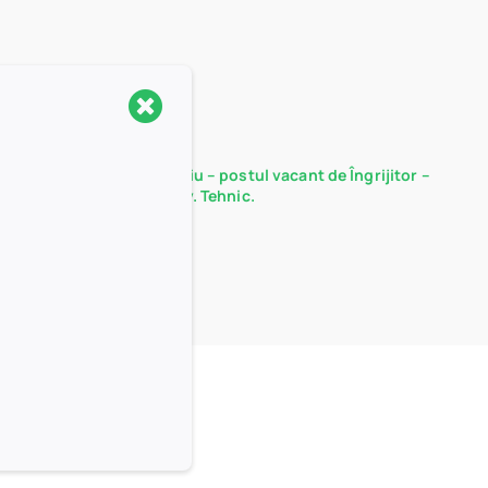
Rezultate probă interviu – postul vacant de Îngrijitor –
Serviciul Administrativ. Tehnic.
15/12/2025