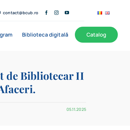
contact@bcub.ro
ogram
Biblioteca digitală
Catalog
ă
BCU în presă
Informații publice
Noutăți
 de Bibliotecar II
Afaceri.
Filiale
05.11.2025