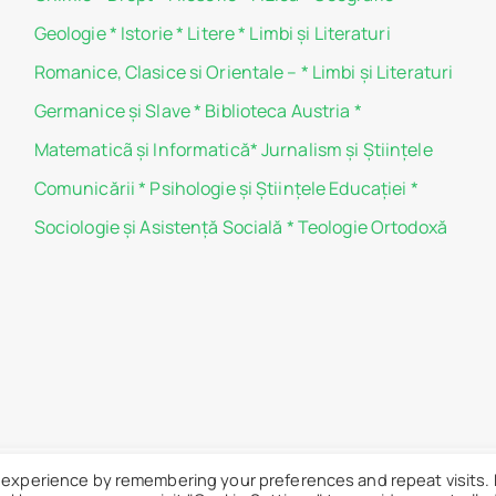
Geologie
*
Istorie
*
Litere
*
Limbi și Literaturi
Romanice, Clasice si Orientale –
*
Limbi și Literaturi
Germanice şi Slave
*
Biblioteca Austria
*
Matematicã și Informatică
*
Jurnalism şi Ştiinţele
Comunicării
*
Psihologie şi Ştiinţele Educaţiei
*
Sociologie şi Asistenţă Socială
*
Teologie Ortodoxă
 experience by remembering your preferences and repeat visits.
 „Carol I” - Toate drepturile sunt rezervate.