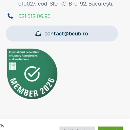
010027, cod ISIL: RO-B-0192, Bucureşti.
021 312 06 93
contact@bcub.ro
 By