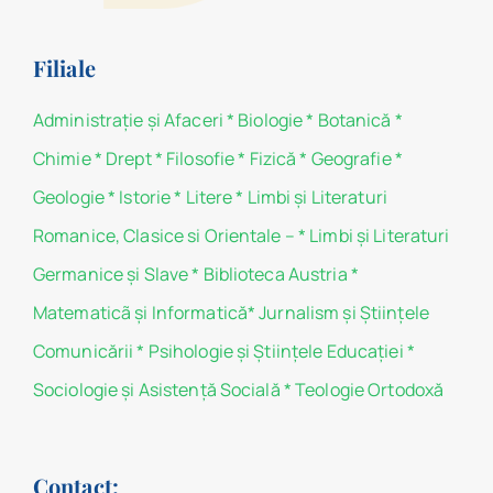
Filiale
Administraţie şi Afaceri
*
Biologie
*
Botanică
*
Chimie
*
Drept
*
Filosofie
*
Fizică
*
Geografie
*
Geologie
*
Istorie
*
Litere
*
Limbi și Literaturi
Romanice, Clasice si Orientale –
*
Limbi și Literaturi
Germanice şi Slave
*
Biblioteca Austria
*
Matematicã și Informatică
*
Jurnalism şi Ştiinţele
Comunicării
*
Psihologie şi Ştiinţele Educaţiei
*
Sociologie şi Asistenţă Socială
*
Teologie Ortodoxă
Contact: