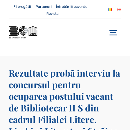
Skip
Fii pregătit
Parteneri
Întrebări frecvente
to
Revista
content
Togg
Navi
Acasă
Rezultate probă interviu la
Despre noi
concursul pentru
Servicii
ocuparea postului vacant
Evenimente
de Bibliotecar II S din
cadrul Filialei Litere,
Contact