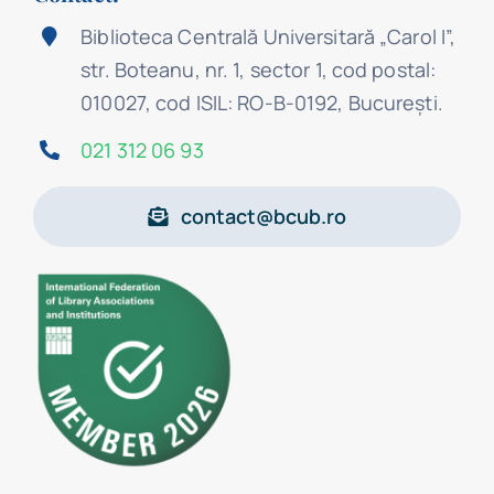
Biblioteca Centrală Universitară „Carol I”,
str. Boteanu, nr. 1, sector 1, cod postal:
010027, cod ISIL: RO-B-0192, Bucureşti.
021 312 06 93
contact@bcub.ro